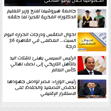
الحكومية خلال يوليو الماضي
جامعة هيروشيما تمنح وزير التعليم
الدكتوراه الفخرية تقديرا لما حققه
احوال الطقس ودرجات الحراره اليوم
السبت... العظمى في القاهره 36
درجة
الرئيس السيسي يهنئ ناشئات اليد
بالتأهل التاريخي إلى نصف نهائي
كأس العالم
رئيس الوزراء: مصر تواصل جهودها
لخفض التصعيد والحفاظ على
الاستقرار الإقليمي