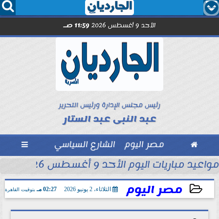




الأحد 9 أغسطس 2026
11:59 صـ
رئيس مجلس الإدارة ورئيس التحرير
عبد النبى عبد الستار

مصر اليوم
الشارع السياسي

محمد شريف...
مواعيد مباريات اليوم الأحد 9 أغسطس 2026
مصر اليوم
الثلاثاء، 2 يونيو 2026
02:27 مـ
بتوقيت القاهرة
2026-06-02 14:27:29