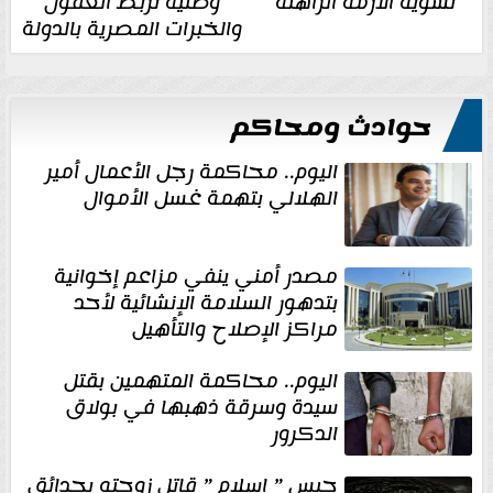
تسوية الأزمة الراهنة
وطنية تربط العقول
والخبرات المصرية بالدولة
حوادث ومحاكم
اليوم.. محاكمة رجل الأعمال أمير
الهلالي بتهمة غسل الأموال
مصدر أمني ينفي مزاعم إخوانية
بتدهور السلامة الإنشائية لأحد
مراكز الإصلاح والتأهيل
اليوم.. محاكمة المتهمين بقتل
سيدة وسرقة ذهبها في بولاق
الدكرور
حبس ” إسلام ” قاتل زوجته بحدائق