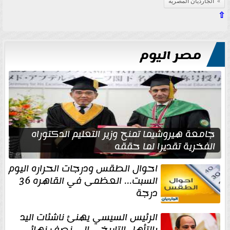
‏ الجارديان المصريه
⇧
مصر اليوم
جامعة هيروشيما تمنح وزير التعليم الدكتوراه
الفخرية تقديرا لما حققه
احوال الطقس ودرجات الحراره اليوم
السبت... العظمى في القاهره 36
درجة
الرئيس السيسي يهنئ ناشئات اليد
بالتأهل التاريخي إلى نصف نهائي