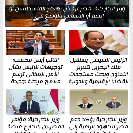
وزير الخارجية: مصر ترفض تهجير الفلسطينيين أو
الضم أو المساس بالوضع في...
الرئيس السيسي يستقبل
النائب أيمن محسب:
ملك البحرين لتعزيز
توجيهات الرئيس بشأن
التعاون وبحث مستجدات
الأمن الغذائي ترسم
القضايا الإقليمية والدولية
ملامح مرحلة جديدة
وزير الخارجية يؤكد دعم
وزير الخارجية: مؤتمر
مصر للجهود الرامية إلى
المصريين بالخارج منصة