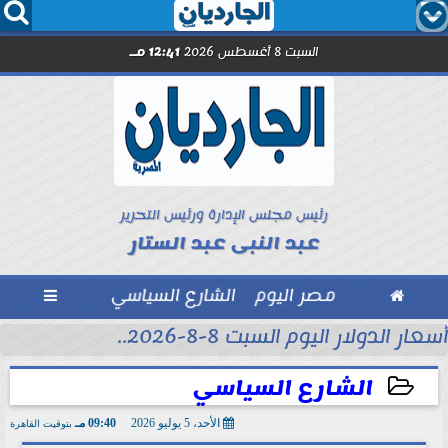




السبت 8 أغسطس 2026
12:41 مـ
رئيس مجلس الإدارة ورئيس التحرير
عبد النبى عبد الستار

مصر اليوم
الشارع السياسي

أسعار الدولار اليوم السبت 8-8-2026..
الشارع السياسي
الأحد، 5 يوليو 2026
09:40 مـ
بتوقيت القاهرة
2026-07-05 21:40:55