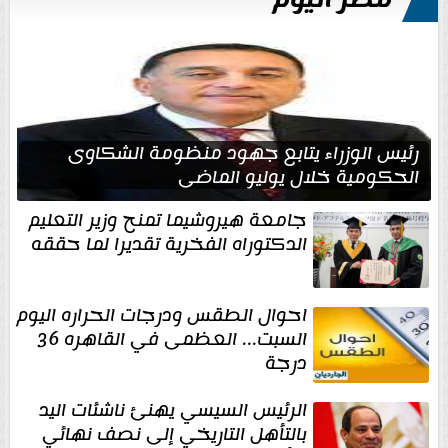
مصر اليوم
رئيس الوزراء يتابع جهود منظومة الشكاوى
الحكومية خلال يوليو الماضي
جامعة هيروشيما تمنح وزير التعليم
الدكتوراه الفخرية تقديرا لما حققه
احوال الطقس ودرجات الحراره اليوم
السبت... العظمى في القاهره 36
درجة
الرئيس السيسي يهنئ ناشئات اليد
بالتأهل التاريخي إلى نصف نهائي