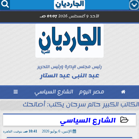




الأحد 9 أغسطس 2026
01:07 صـ
رئيس مجلس الإدارة ورئيس التحرير
عبد النبى عبد الستار

مصر اليوم
الشارع السياسي

الكاتب الكبير حاتم سرحان يكتب: أصالحك على إيه و
الشارع السياسي
الإثنين، 6 يوليو 2026
10:41 صـ
بتوقيت القاهرة
2026-07-06 10:41:26