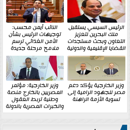
الرئيس السيسي يستقبل
النائب أيمن محسب:
ملك البحرين لتعزيز
توجيهات الرئيس بشأن
التعاون وبحث مستجدات
الأمن الغذائي ترسم
القضايا الإقليمية والدولية
ملامح مرحلة جديدة
وزير الخارجية يؤكد دعم
وزير الخارجية: مؤتمر
مصر للجهود الرامية إلى
المصريين بالخارج منصة
تسوية الأزمة الراهنة
وطنية تربط العقول
والخبرات المصرية بالدولة