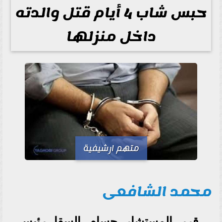
حبس شاب 4 أيام قتل والدته
داخل منزلها
متهم ارشيفية
محمد الشافعى
قرر المستشار حسام السقا رئيس