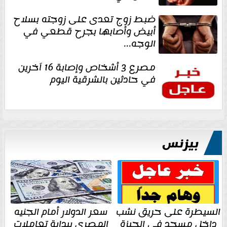
ضبط زوج تعدى على زوجته بسلاح
أبيض وأصابها بجرح قطعي في
الوجه...
مصرع 3 أشخاص وإصابة 16 آخرين
في حادثين بالشرقية اليوم
بيزنس
السيطرة على حريق نشب
سعر الدولار أمام الجنيه
داخل مسجد في الجيزة
المصري ببداية تعاملات