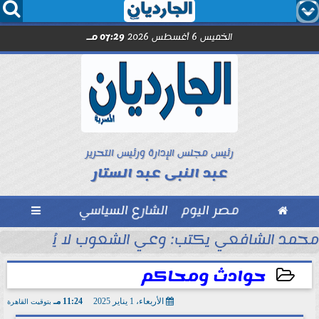




الخميس 6 أغسطس 2026
07:29 مـ
رئيس مجلس الإدارة ورئيس التحرير
عبد النبى عبد الستار

مصر اليوم
الشارع السياسي

مد صلاح.. اليوم
محمد الشافعي يكتب: وعي الشعوب لا يُقاس بالعن
حوادث ومحاكم
الأربعاء، 1 يناير 2025
11:24 مـ
بتوقيت القاهرة
2025-01-01 23:24:58