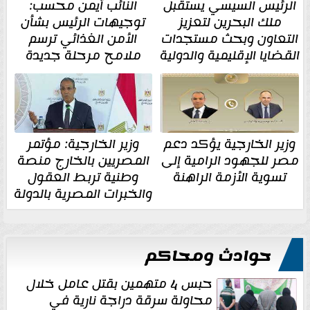
الرئيس السيسي يستقبل
النائب أيمن محسب:
ملك البحرين لتعزيز
توجيهات الرئيس بشأن
التعاون وبحث مستجدات
الأمن الغذائي ترسم
القضايا الإقليمية والدولية
ملامح مرحلة جديدة
وزير الخارجية يؤكد دعم
وزير الخارجية: مؤتمر
مصر للجهود الرامية إلى
المصريين بالخارج منصة
تسوية الأزمة الراهنة
وطنية تربط العقول
والخبرات المصرية بالدولة
حوادث ومحاكم
حبس 4 متهمين بقتل عامل خلال
محاولة سرقة دراجة نارية في