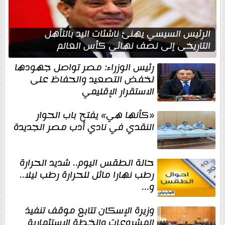
الرئيس السيسي يهنئ ناشئات اليد بالتأهل
التاريخي إلى نصف نهائي كأس العالم
رئيس الوزراء: مصر تواصل جهودها
لخفض التصعيد والحفاظ على
الاستقرار الإقليمي
«كأنها هي» يفتح باب الحوار
النقدي في نادي أدب مصر الجديدة
حالة الطقس اليوم.. شديد الحرارة
رطب نهارا مائل للحرارة رطب ليلا..
و...
وزيرة الإسكان تتابع موقف تنفيذ
المشروعات والخطة الاستثمارية