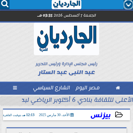




الجمعة 7 أغسطس 2026
03:35 مـ
رئيس مجلس الإدارة ورئيس التحرير
عبد النبى عبد الستار

مصر اليوم
الشارع السياسي

 التاريخ في...
الأعلى للثقافة بنادي 6 أكتوبر الرياضي لبحث ظاهرة العنف المجتمعي
بيزنس
الأحد، 30 مارس 2025
12:13 مـ
بتوقيت القاهرة
2025-03-30 12:13:50