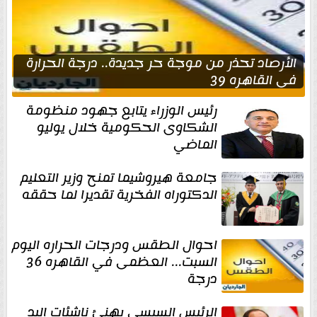
الأرصاد تحذر من موجة حر جديدة.. درجة الحرارة
في القاهره 39
رئيس الوزراء يتابع جهود منظومة
الشكاوى الحكومية خلال يوليو
الماضي
جامعة هيروشيما تمنح وزير التعليم
الدكتوراه الفخرية تقديرا لما حققه
احوال الطقس ودرجات الحراره اليوم
السبت... العظمى في القاهره 36
درجة
الرئيس السيسي يهنئ ناشئات اليد