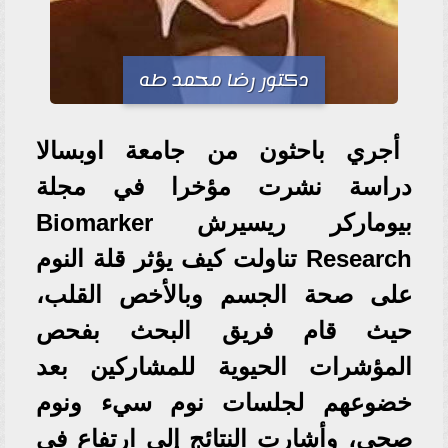
دكتور رضا محمد طه
أجري باحثون من جامعة اوبسالا
دراسة نشرت مؤخرا في مجلة
بيوماركر ريسيرش Biomarker
Research تناولت كيف يؤثر قلة النوم
على صحة الجسم وبالأخص القلب،
حيث قام فريق البحث بفحص
المؤشرات الحيوية للمشاركين بعد
خضوعهم لجلسات نوم سيء ونوم
صحي، وأشارت النتائج إلي ارتفاع في