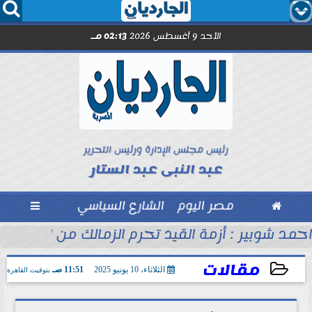




الأحد 9 أغسطس 2026
02:13 مـ
رئيس مجلس الإدارة ورئيس التحرير
عبد النبى عبد الستار

مصر اليوم
الشارع السياسي

ره 39
احمد شوبير : أزمة القيد تحرم الزمالك من التعاقد
مقالات
الثلاثاء، 10 يونيو 2025
11:51 صـ
بتوقيت القاهرة
2025-06-10 11:51:05