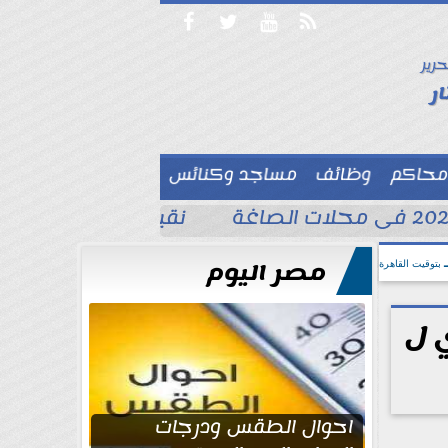




حرير

ر
محاكم
وظائف
مساجد وكنائس

نقيب الصحفيين: كار
مصر اليوم
بتوقيت القاهرة
 ل
احوال الطقس ودرجات