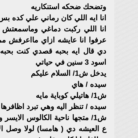
وتضحك ضحكه استنكاريه
انا ايه اللي كان رماني علي كده بس
انا اللي ركبت دماغي وماسمعتش كل
عرفوا انا عايشه ازاي مااعرفش مم
اسود 3 سنين في حياتي
يدخل ش1/ السلام عليكم
سيده / هاي
ش1/ هاتيلي كوباية مايه
سيده / تنظر اليه وهي تبرد اظاف
ش1/ متجها ناحية الكالوس الايس
ع العيشه دي ( هامسا) لولا وصل الام