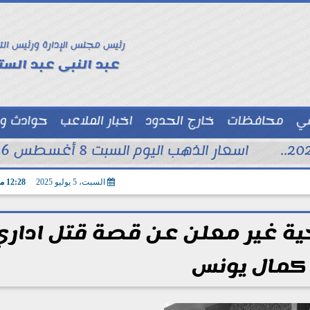
رئيس مجلس الإدارة ورئيس الت
عبد النبى عبد الستا
سي
محافظات
خارج الحدود
اخبار الملاعب
حوادث و
توك شو
اسعار الذهب اليوم السبت 8 أغسطس 2026 فى محلات الصاغة
السبت، 5 يوليو 2025
12:28 مـ
ة غير معلن عن قصة قتل اداري
 كمال يونس