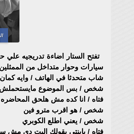
ال
تفتح الستار اضاءة تدريجيه علي 
سيارات وحوار متداخل من الممثلين
شاب متحدثا في الهاتف / وايه كمان 
شخص / بس الموضوع مايستحملش 
فتاه / انا كده مش هلحق المحاضره
شخص / هو اقرب مترو فين
شخص / يعني اطلع الكوبري
فتاه / يابنتي بقولك البت دي مش سا