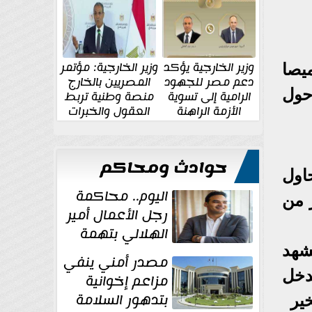
الإقليمية والدولية
جديدة
وزير الخارجية يؤكد
وزير الخارجية: مؤتمر
يصا
دعم مصر للجهود
المصريين بالخارج
حول
الرامية إلى تسوية
منصة وطنية تربط
الأزمة الراهنة
العقول والخبرات
المصرية بالدولة
حوادث ومحاكم
اول
اليوم.. محاكمة
 من
رجل الأعمال أمير
الهلالي بتهمة
شهد
غسل الأموال
مصدر أمني ينفي
دخل
مزاعم إخوانية
بتدهور السلامة
خير