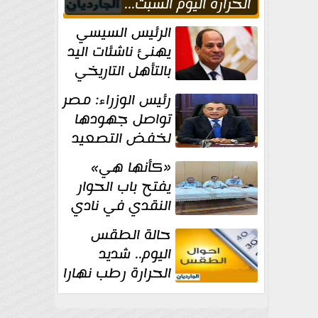
الحراره اليوم السبت...
العظمى في القاهره 36
الرئيس السيسي
درجة
يهنئ ناشئات اليد
بالتأهل التاريخي
إلى نصف نهائي
رئيس الوزراء: مصر
كأس العالم
تواصل جهودها
لخفض التصعيد
والحفاظ على
«كأنها هي»
الاستقرار الإقليمي
يفتح باب الحوار
النقدي في نادي
أدب مصر الجديدة
حالة الطقس
اليوم.. شديد
الحرارة رطب نهارا
مائل للحرارة رطب
ليلا.. و...