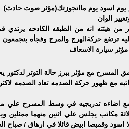
 يوم اسود يوم مااتجوزتك(مؤثر صوت حادث)
غيير الوان
من هيئته انه من الطبقه الكادحه يرتدي قم
عليه ترتفع حركةالهرج والمرج وفجأه يتجمعون 
مؤثر سيارة الاسعاف
المسرح مع مؤثر يبرز حالة التوتر لدكتور يح
يه مع ظهور حركة الصدمه تعاد الصدمه لاكثر
ع اضاءه تدريجيه في وسط المسرح علي م
ثة مكاتب يجلس علي اثنين منهما ممثلين وي
لا اسود وقميصا ابيض قائلا في ارهاق / صباح ال