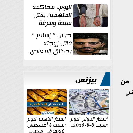
الإنشائية لأحد
اليوم.. محاكمة
مراكز الإصلاح والتأهيل
المتهمين بقتل
سيدة وسرقة
ذهبها في بولاق
حبس ” إسلام ”
الدكرور
قاتل زوجته
بحدائق المعادى
١٥ يوم أخرى
على...
بيزنس
 من
أسعار الدولار اليوم
اسعار الذهب اليوم
السبت 8-8-2026..
السبت 8 أغسطس
2026 فى محلات