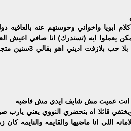
ام ابويا واخواتي وحوستهم عنه بالعافيه دول
كن يعملوا ايه (تستدرك) انا صافي اعيش الع
دي قال ايه بحبه قصدي كنت بحبه بلا حب بلازفت اديني اه
رها انت عميت مش شايف ايدي مش فاضيه
ر ويختفي قائلا اه بتحضري النووي يعني يارب ص
انه اللي انا ماضيها والقايمه والنايمه كان ز