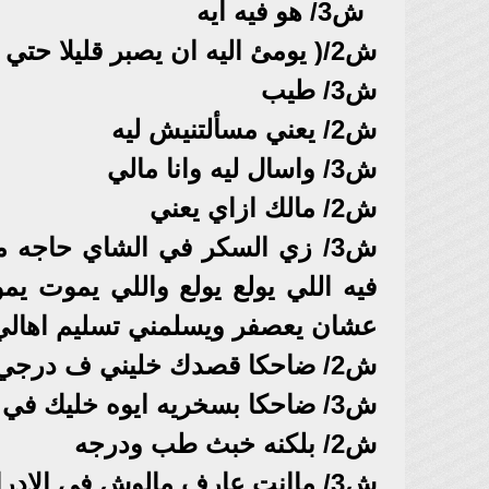
ش3/ هو فيه ايه
ش2/( يومئ اليه ان يصبر قليلا حتي يخرج) المدير عاوزه
ش3/ طيب
ش2/ يعني مسألتنيش ليه
ش3/ واسال ليه وانا مالي
ش2/ مالك ازاي يعني
ش3/ زي السكر في الشاي حاجه
فيه اللي يولع يولع واللي يموت ي
عشان يعصفر ويسلمني تسليم اهالي
ش2/ ضاحكا قصدك خليني ف درجي
ش3/ ضاحكا بسخريه ايوه خليك في درجك وخليني ف درجي
ش2/ بلكنه خبث طب ودرجه
ش3/ ماانت عارف مالوش في الادراج