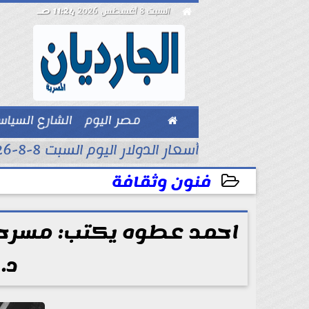

السبت 8 أغسطس 2026
11:24 صـ

مصر اليوم
الشارع السيا
بيزنس
أسعار الدولار اليوم السبت 8-8-2026..
فنون وثقافة
2025-07-05 12:28:15
احمد عطوه يكتب: مسرحي
د.