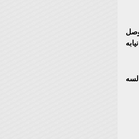
وصل
يابه
لسه