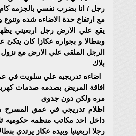
رجل / انا بضرب نفسي بالجزمه كام
مع ارتفاع حدة الاضاءه شده وتنوع وت
يقع علي الارض رجل اربعيني يظهر 
وبنطالا و بجواره عكازا كان يتكئ 
الرجل الملقى علي الارض مع نزول 
بلاك
اضاءه تدريجيه علي سلويت في عمق 
افاقة المريض بصدمه صدمات كهربائ
مره ولكن دون جدوى
اظلام تدريجي في عمق المسرح م
داخل احد مكاتب منظمه حكوميه ثلا
رجلا اربعينيا وبيده عكاز يرتدي بنطا