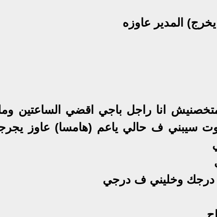
 متخصنيش انا راجل باجي اقضي الساعتين وم
موت سيبني ف حالي ياعم (هامسا) عاوز يجرج