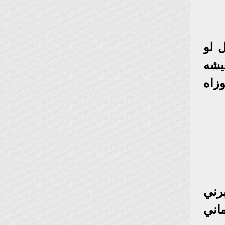
 لو
يشه
و بقالي 3سنين متجوزاه
برني
ماني