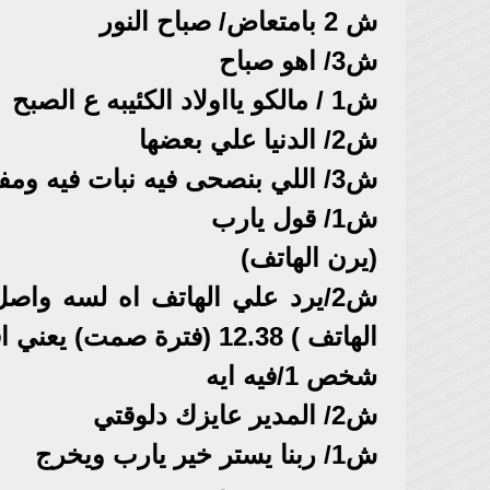
ش 2 بامتعاض/ صباح النور
ش3/ اهو صباح
ش1 / مالكو يااولاد الكئيبه ع الصبح
ش2/ الدنيا علي بعضها
ش3/ اللي بنصحى فيه نبات فيه ومفيش جديد
ش1/ قول يارب
(يرن الهاتف)
ش2/يرد علي الهاتف اه لسه وا
الهاتف ) 12.38 (فترة صمت) يعني اقوله دلوقتي علي طول تمام ياافندم حاضر حاضر
شخص 1/فيه ايه
ش2/ المدير عايزك دلوقتي
ش1/ ربنا يستر خير يارب ويخرج