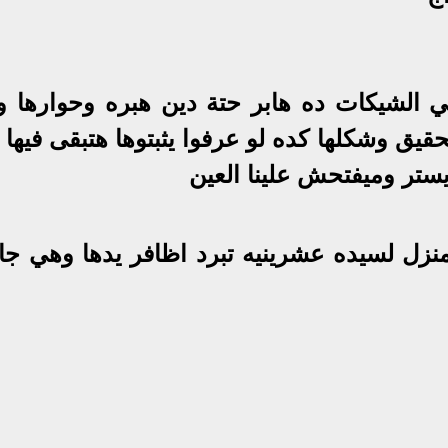
في الشيكات ده هابر حتة دين هبره وحوارها 
يق وشكلها كده لو عرفوا يثبتوها هتبقى فيها ن
يستر وميفتحش علينا العين
نزل لسيده عشرينيه تبرد اظافر يدها وهي جا