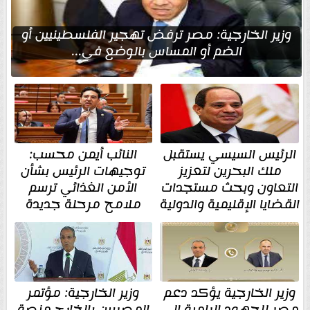
وزير الخارجية: مصر ترفض تهجير الفلسطينيين أو
الضم أو المساس بالوضع في...
الرئيس السيسي يستقبل
النائب أيمن محسب:
ملك البحرين لتعزيز
توجيهات الرئيس بشأن
التعاون وبحث مستجدات
الأمن الغذائي ترسم
القضايا الإقليمية والدولية
ملامح مرحلة جديدة
وزير الخارجية يؤكد دعم
وزير الخارجية: مؤتمر
مصر للجهود الرامية إلى
المصريين بالخارج منصة