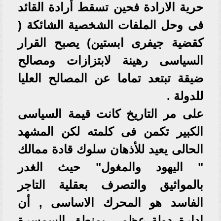
حرية الارادة فحين تسقط أرادة القائد
فى وحل الملفات الشخصية الشائكة (
كقضية جيفرى ابستين) يصبح القرار
السياسى رهينة لابتزازات ومصالح
ضيقة تبتعد تماما عن المصالح العليا
للدولة .
على مر التاريخ كانت قيمة السياسى
الكبير تكمن فى كلمته لكن المشهد
الحالى يعيد للأذهان سلوك قادة ممالك
" اليهود والمغول" حيث الغدر
بالمواثيق والتصرف بعقلية التاجر
الفاسد هو المحرك الاساسى , أن
ادارة دولة عظمى بمنطق السمسرة