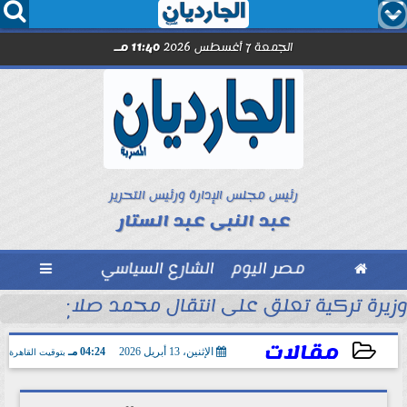




الجمعة 7 أغسطس 2026
11:40 مـ
رئيس مجلس الإدارة ورئيس التحرير
عبد النبى عبد الستار

مصر اليوم
الشارع السياسي

ى الرئيس التشادي
وزيرة تركية تعلق على انتقال محمد صلاح إلى طراب
مقالات
الإثنين، 13 أبريل 2026
04:24 مـ
بتوقيت القاهرة
2026-04-13 16:24:38