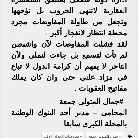
العقارية لاتنهى الحروب بل تؤجهها
وتجعل من طاولة المفاوضات مجرد
محطة انتظار لانفجار أكبر .
لقد فشلت المفاوضات لآن واشنطن
لم تأت لتسمع بل جاءت لتملى ولآن
التاجر لا يفهم أن كرامة الدول لا تباع
فى مزاد علنى حتى وان كان يملك
مفاتيح العقوبات .
#جمال المتولى جمعة
المحامى – مدير أحد البنوك الوطنية
بالمحلة الكبرى سابقا
جمال المتولى جمعة
مفاوضات الجولة الاولى