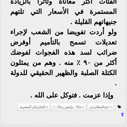
الفئات أكثر معاناة وتأثراً بالزيادة
المستمرة في الأسعار التي تلتهم
جنيهاتهم القليلة .
ولو أردت تفويضا من الشعب لإجراء
تعديلات تسمح بالتأميم أوفرض
ضرائب لسد هذه الفجوات لفوضك
أكثر من ٩٠ ٪ منه . وهم من يمثلون
الكتلة الصلبة والظهير الحقيقي للدولة
.
وإذا عزمت . فتوكل على الله .
عبدالسلام بدر
نداءٌ .. وليس رجاءً ..!
الجارديان المصريه
⇧