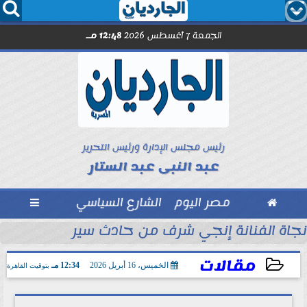




الجمعة 7 أغسطس 2026
12:48 مـ
رئيس مجلس الإدارة ورئيس التحرير
عبد النبى عبد الستار

مصر اليوم
الشارع السياسي

عم القطاع الصحي
نجاة الفنانة إنجي شرف من حادث سير
مقالات
الخميس، 16 أبريل 2026
12:34 مـ
بتوقيت القاهرة
2026-04-16 12:34:22