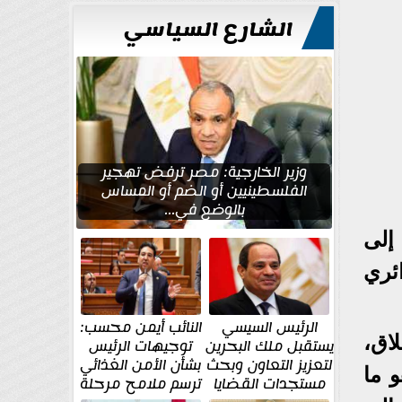
الشارع السياسي
وزير الخارجية: مصر ترفض تهجير
الفلسطينيين أو الضم أو المساس
بالوضع في...
إلى
ئري
الرئيس السيسي
النائب أيمن محسب:
اق،
يستقبل ملك البحرين
توجيهات الرئيس
لتعزيز التعاون وبحث
بشأن الأمن الغذائي
و ما
مستجدات القضايا
ترسم ملامح مرحلة