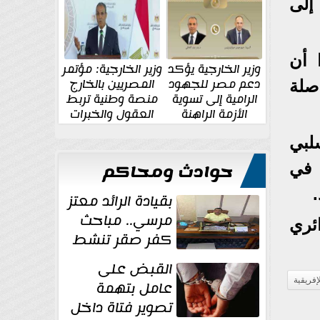
الإقليمية والدولية
جديدة
إلى
 أن
وزير الخارجية يؤكد
وزير الخارجية: مؤتمر
دعم مصر للجهود
المصريين بالخارج
اصلة
الرامية إلى تسوية
منصة وطنية تربط
الأزمة الراهنة
العقول والخبرات
المصرية بالدولة
سلبي
حوادث ومحاكم
 في
بقيادة الرائد معتز
مرسي.. مباحث
ئري
كفر صقر تنشط
بقوة وتوجه
القبض على
ضربات أمنية...
إفريقية
عامل بتهمة
تصوير فتاة داخل