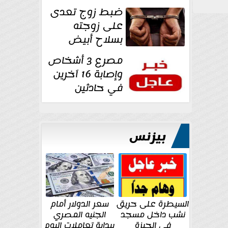
غرفة تغيير
ضبط زوج تعدى
الملابس بمحل في...
على زوجته
بسلاح أبيض
وأصابها بجرح
مصرع 3 أشخاص
قطعي في الوجه...
وإصابة 16 آخرين
في حادثين
بالشرقية اليوم
بيزنس
السيطرة على حريق
سعر الدولار أمام
نشب داخل مسجد
الجنيه المصري
في الجيزة
ببداية تعاملات اليوم