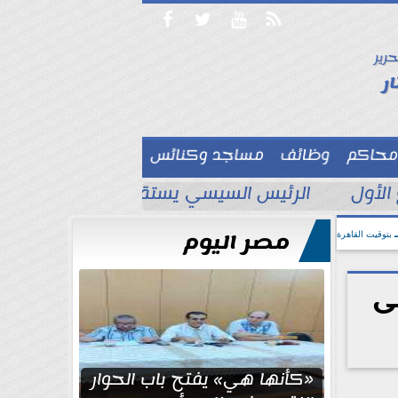




حرير

ر
محاكم
وظائف
مساجد وكنائس

الأول
الرئيس السيسي يستقبل ملك البحرين لتع
مصر اليوم
بتوقيت القاهرة
ى
«كأنها هي» يفتح باب الحوار