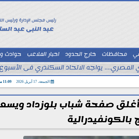
رئيس مجلس الإدارة ورئيس الت
عبد النبى عبد الستا
سي
محافظات
خارج الحدود
اخبار الملاعب
حوادث و
توك شو
 المصري.... يواجه الاتحاد السكندري فى الأسبوع 
الجمعة، 17 أبريل 2026
11:09 مـ
 أغلق صفحة شباب بلوزداد ويسع
ج بالكونفيدرالية