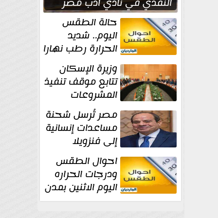
النقدي في نادي أدب مصر
الجديدة
حالة الطقس
اليوم.. شديد
الحرارة رطب نهارا
مائل للحرارة رطب
وزيرة الإسكان
ليلا.. و...
تتابع موقف تنفيذ
المشروعات
والخطة
مصر تُرسل شحنة
الاستثمارية للجهاز المركزي
مساعدات إنسانية
للتعمير
إلى فنزويلا
احوال الطقس
ودرجات الحراره
اليوم الاثنين بمدن
مصر...المحسوسة
فى القاهرة 39 درجة