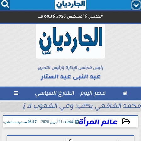




الخميس 6 أغسطس 2026
09:56 مـ
رئيس مجلس الإدارة ورئيس التحرير
عبد النبى عبد الستار

مصر اليوم
الشارع السياسي

مد صلاح.. اليوم
محمد الشافعي يكتب: وعي الشعوب لا يُقاس بالعن
عالم المرأة
الثلاثاء، 21 أبريل 2026
03:17 مـ
بتوقيت القاهرة
2026-04-21 15:17:34