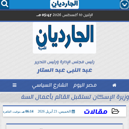




الإثنين 10 أغسطس 2026
05:47 مـ
رئيس مجلس الإدارة ورئيس التحرير
عبد النبى عبد الستار

مصر اليوم
الشارع السياسي

حين تصنع الأمانة ما...
وزيرة الإسكان تستقبل القائم بأعمال السفير الأمر
مقالات
الخميس، 23 أبريل 2026
06:14 مـ
بتوقيت القاهرة
2026-04-23 18:14:16