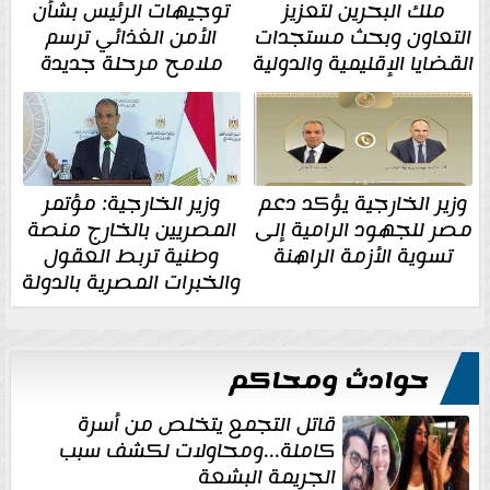
ملك البحرين لتعزيز
توجيهات الرئيس بشأن
التعاون وبحث مستجدات
الأمن الغذائي ترسم
القضايا الإقليمية والدولية
ملامح مرحلة جديدة
وزير الخارجية يؤكد دعم
وزير الخارجية: مؤتمر
مصر للجهود الرامية إلى
المصريين بالخارج منصة
تسوية الأزمة الراهنة
وطنية تربط العقول
والخبرات المصرية بالدولة
حوادث ومحاكم
قاتل التجمع يتخلص من أسرة
كاملة...ومحاولات لكشف سبب
الجريمة البشعة