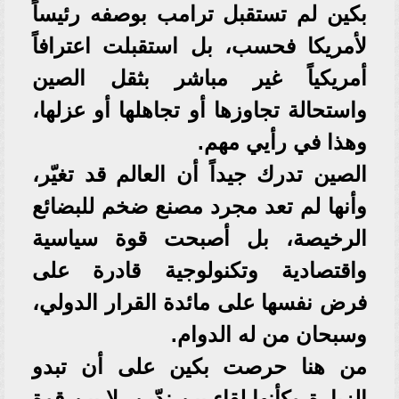
بكين لم تستقبل ترامب بوصفه رئيساً
لأمريكا فحسب، بل استقبلت اعترافاً
أمريكياً غير مباشر بثقل الصين
واستحالة تجاوزها أو تجاهلها أو عزلها،
وهذا في رأيي مهم.
الصين تدرك جيداً أن العالم قد تغيّر،
وأنها لم تعد مجرد مصنع ضخم للبضائع
الرخيصة، بل أصبحت قوة سياسية
واقتصادية وتكنولوجية قادرة على
فرض نفسها على مائدة القرار الدولي،
وسبحان من له الدوام.
من هنا حرصت بكين على أن تبدو
الزيارة وكأنها لقاء بين ندّين، لا بين قوة