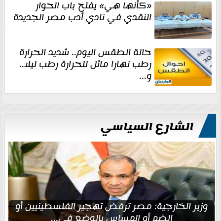
«كأنها هي» يفتح باب الحوار
النقدي في نادي أدب مصر الجديدة
حالة الطقس اليوم.. شديد الحرارة
رطب نهارا مائل للحرارة رطب ليلا..
و...
الشارع السياسي
وزير الخارجية: مصر ترفض تهجير الفلسطينيين أو
الضم أو المساس بالوضع في...