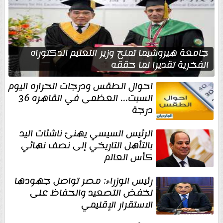
جامعة هيروشيما تمنح وزير التعليم الدكتوراه
الفخرية تقديرا لما حققه
احوال الطقس ودرجات الحراره اليوم
السبت... العظمى في القاهره 36
درجة
الرئيس السيسي يهنئ ناشئات اليد
بالتأهل التاريخي إلى نصف نهائي
كأس العالم
رئيس الوزراء: مصر تواصل جهودها
لخفض التصعيد والحفاظ على
الاستقرار الإقليمي