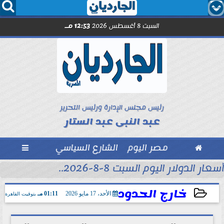




السبت 8 أغسطس 2026
12:53 مـ
رئيس مجلس الإدارة ورئيس التحرير
عبد النبى عبد الستار

مصر اليوم
الشارع السياسي

أسعار الدولار اليوم السبت 8-8-2026..
خارج الحدود
الأحد، 17 مايو 2026
01:11 مـ
بتوقيت القاهرة
2026-05-17 13:11:02