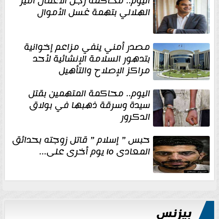
اليوم.. محاكمة رجل الأعمال أمير
الهلالي بتهمة غسل الأموال
مصدر أمني ينفي مزاعم إخوانية
بتدهور السلامة الإنشائية لأحد
مراكز الإصلاح والتأهيل
اليوم.. محاكمة المتهمين بقتل
سيدة وسرقة ذهبها في بولاق
الدكرور
حبس ” إسلام ” قاتل زوجته بحدائق
المعادى ١٥ يوم أخرى على...
بيزنس