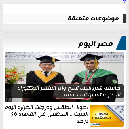
⇧
موضوعات متعلقة
مصر اليوم
جامعة هيروشيما تمنح وزير التعليم الدكتوراه
الفخرية تقديرا لما حققه
احوال الطقس ودرجات الحراره اليوم
السبت... العظمى في القاهره 36
درجة