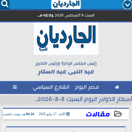




السبت 8 أغسطس 2026
05:24 مـ
رئيس مجلس الإدارة ورئيس التحرير
عبد النبى عبد الستار

مصر اليوم
الشارع السياسي

أسعار الدولار اليوم السبت 8-8-2026..
مقالات
الأحد، 17 مايو 2026
04:16 مـ
بتوقيت القاهرة
2026-05-17 16:16:37