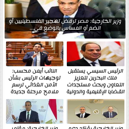
وزير الخارجية: مصر ترفض تهجير الفلسطينيين أو
الضم أو المساس بالوضع في...
الرئيس السيسي يستقبل
النائب أيمن محسب:
ملك البحرين لتعزيز
توجيهات الرئيس بشأن
التعاون وبحث مستجدات
الأمن الغذائي ترسم
القضايا الإقليمية والدولية
ملامح مرحلة جديدة
وزير الخارجية يؤكد دعم
وزير الخارجية: مؤتمر