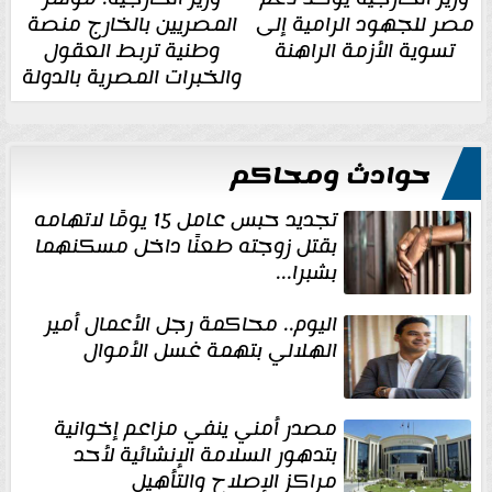
مصر للجهود الرامية إلى
المصريين بالخارج منصة
تسوية الأزمة الراهنة
وطنية تربط العقول
والخبرات المصرية بالدولة
حوادث ومحاكم
تجديد حبس عامل 15 يومًا لاتهامه
بقتل زوجته طعنًا داخل مسكنهما
بشبرا...
اليوم.. محاكمة رجل الأعمال أمير
الهلالي بتهمة غسل الأموال
مصدر أمني ينفي مزاعم إخوانية
بتدهور السلامة الإنشائية لأحد
مراكز الإصلاح والتأهيل