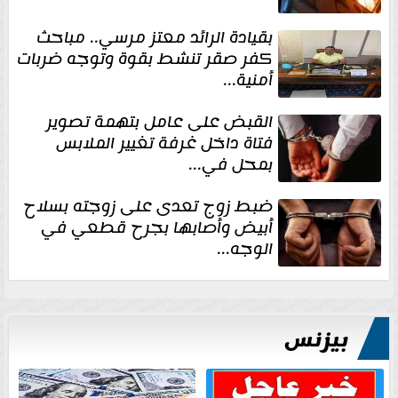
بقيادة الرائد معتز مرسي.. مباحث
كفر صقر تنشط بقوة وتوجه ضربات
أمنية...
القبض على عامل بتهمة تصوير
فتاة داخل غرفة تغيير الملابس
بمحل في...
ضبط زوج تعدى على زوجته بسلاح
أبيض وأصابها بجرح قطعي في
الوجه...
بيزنس