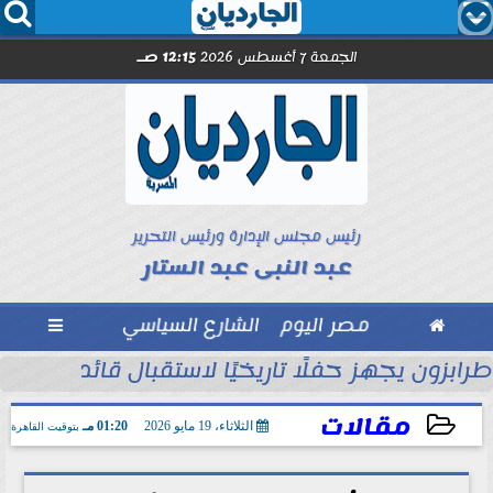




الجمعة 7 أغسطس 2026
12:15 صـ
رئيس مجلس الإدارة ورئيس التحرير
عبد النبى عبد الستار

مصر اليوم
الشارع السياسي

ول
طرابزون يجهز حفلًا تاريخيًا لاستقبال قائد الفراعن
مقالات
الثلاثاء، 19 مايو 2026
01:20 مـ
بتوقيت القاهرة
2026-05-19 13:20:48