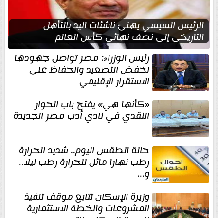
الرئيس السيسي يهنئ ناشئات اليد بالتأهل
التاريخي إلى نصف نهائي كأس العالم
رئيس الوزراء: مصر تواصل جهودها
لخفض التصعيد والحفاظ على
الاستقرار الإقليمي
«كأنها هي» يفتح باب الحوار
النقدي في نادي أدب مصر الجديدة
حالة الطقس اليوم.. شديد الحرارة
رطب نهارا مائل للحرارة رطب ليلا..
و...
وزيرة الإسكان تتابع موقف تنفيذ
المشروعات والخطة الاستثمارية