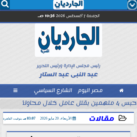




الجمعة 7 أغسطس 2026
10:36 صـ
رئيس مجلس الإدارة ورئيس التحرير
عبد النبى عبد الستار

مصر اليوم
الشارع السياسي

حبس 4 متهمين بقتل عامل خلال محاولة سرقة دراجة نارية في المنوفية
ود ..” محمد...
مقالات
الأربعاء، 20 مايو 2026
03:07 مـ
بتوقيت القاهرة
2026-05-20 15:07:45