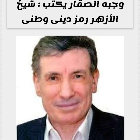
وجبه الصقار يكتب : شيخ
الأزهر رمز دينى وطنى