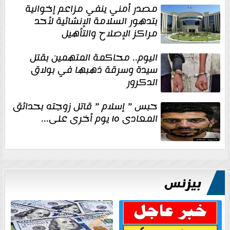
مصدر أمني ينفي مزاعم إخوانية
بتدهور السلامة الإنشائية لأحد
مراكز الإصلاح والتأهيل
اليوم.. محاكمة المتهمين بقتل
سيدة وسرقة ذهبها في بولاق
الدكرور
حبس ” إسلام ” قاتل زوجته بحدائق
المعادى ١٥ يوم أخرى على...
بيزنس