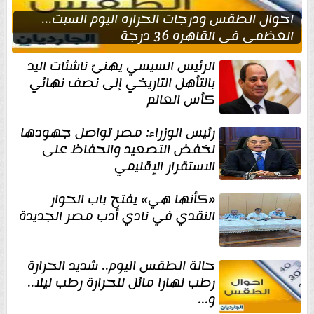
احوال الطقس ودرجات الحراره اليوم السبت...
العظمى في القاهره 36 درجة
الرئيس السيسي يهنئ ناشئات اليد
بالتأهل التاريخي إلى نصف نهائي
كأس العالم
رئيس الوزراء: مصر تواصل جهودها
لخفض التصعيد والحفاظ على
الاستقرار الإقليمي
«كأنها هي» يفتح باب الحوار
النقدي في نادي أدب مصر الجديدة
حالة الطقس اليوم.. شديد الحرارة
رطب نهارا مائل للحرارة رطب ليلا..
و...