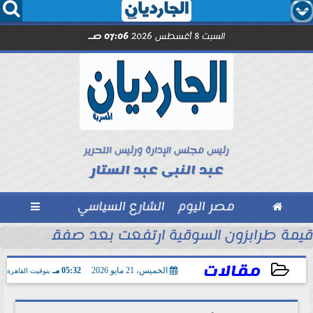




السبت 8 أغسطس 2026
07:06 صـ
رئيس مجلس الإدارة ورئيس التحرير
عبد النبى عبد الستار

مصر اليوم
الشارع السياسي

الأموال
قيمة طرابزون السوقية ارتفعت بعد صفقة محمد
مقالات
الخميس، 21 مايو 2026
05:32 مـ
بتوقيت القاهرة
2026-05-21 17:32:22