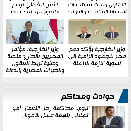
التعاون وبحث مستجدات
الأمن الغذائي ترسم
القضايا الإقليمية والدولية
ملامح مرحلة جديدة
وزير الخارجية يؤكد دعم
وزير الخارجية: مؤتمر
مصر للجهود الرامية إلى
المصريين بالخارج منصة
تسوية الأزمة الراهنة
وطنية تربط العقول
والخبرات المصرية بالدولة
حوادث ومحاكم
اليوم.. محاكمة رجل الأعمال أمير
الهلالي بتهمة غسل الأموال