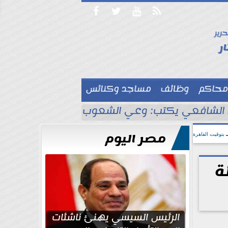




حرير

ر
محاكم
وظائف
مساجد وكنائس

لشافعي يكتب: وعي الشعوب لا يُقاس بالعناكب و
مصر اليوم
بتوقيت القاهرة
ة
الرئيس السيسي يهنئ ناشئات