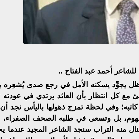
لشاعر أحمد عبد الفتاح ..
ظل يجوِّد يسكنه الأمل في رجع صدى يُشعِره بذ
ئ مع كل انتظار بأن العائد يرتدي في عودته ث
كاتبه؛ وفي لحظة تمزج ذهولها باليأس نجد أن 
مفهوم، بل وتسعى في طلبه الصحف الصفراء، و
ينال منه التراب سنجد الشاعر المجيد عندما ي