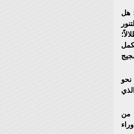
 هل
نور
اً؛
كمل
ضجيج
نحو
لذي
 من
راء