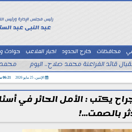
رئيس مجلس الإدارة ورئيس الت
عبد النبى عبد الستا
سي
محافظات
خارج الحدود
اخبار الملاعب
حوادث و
توك شو
تقبال قائد الفراعنة محمد صلاح.. اليوم
محمد ا
الإثنين، 25 مايو 2026
06:21 مـ
اح يكتب : الأمل الحائر في أسئل
ثر بالصمت...!