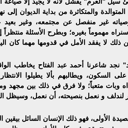
ئ سيل "العرم" يفشل لأنه لا يجيد إلا صياغة ا
لمتوالدة والمتكاثرة من بداية الديوان إلى نها
ياته غير منفصل عن مجتمعه، وغير بعيد 
راه مهموماً بغيره؛ وبطرح الأسئلة منتظراً إ
ن ذلك لا يفقد الأمل في قدومها مهما كان الي
 نجد شاعرنا أحمد عبد الفتاح يخاطب الواق
لى السكون، ويطالبهم بألا يطيلوا الانتظار 
 وبات متعباً؛ ولا فرق في ذلك بين مجهد وم
عر لندلف و نعمل بنصيحته، أن نعمل، وسيظل ال
قصيدة الأولى، فهو ذلك الإنسان السائل بيقين ا