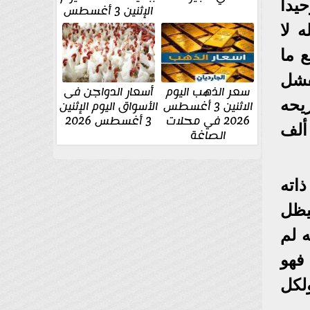
داً
الإثنين 3 أغسطس
 لا
ع ما
فشل
سعر الذهب اليوم
أسعار الدواجن فى
يحه
الاثنين 3 أغسطس
الأسواق اليوم الإثنين
2026 في محلات
3 أغسطس 2026
ألف
الصاغة
اته
يظل
 لم
 فهو
لكل