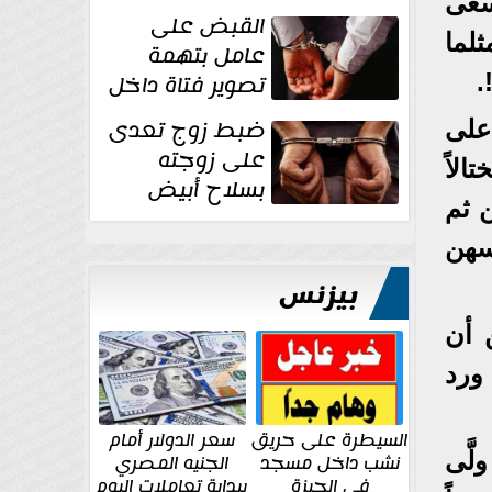
سعى
بقوة وتوجه
القبض على
ضربات أمنية...
لما
عامل بتهمة
.
تصوير فتاة داخل
غرفة تغيير
ضبط زوج تعدى
على
الملابس بمحل في...
على زوجته
لاً
بسلاح أبيض
 ثم
وأصابها بجرح
قطعي في الوجه...
سهن
بيزنس
 أن
ورد
السيطرة على حريق
سعر الدولار أمام
َّى
نشب داخل مسجد
الجنيه المصري
في الجيزة
ببداية تعاملات اليوم