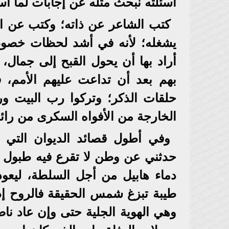
أسئلته نبحث مثله عن إجابات لما اس
كتب الشاعر عن ذاته؛ وكتب عن ال
يشغله؛ لأنه في أشد لحظات خصوصيا
أراد بها أن يحول القبح إلى جمال
بهم بعد أن تداعت عليهم الأمم، ف
حلقات الذكر؛ وتركوا رب البيت ور
الخارجة من الأفواه السكرى من را
وفي أطول قصائد الديوان التي ت
حدثني عن وطن لا تقرع فيه طبول ا
دماء هابيل من أجل السلطة، ليعود
طيبة تبزغ شمس الحقيقة فالروح إذ 
وهي الهوية الجلية حتى وإن عاد ناص