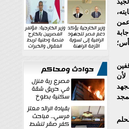
الإقليمية والدولية
جديدة
لجيد
يته،
عمن
وزير الخارجية يؤكد
وزير الخارجية: مؤتمر
جابة
دعم مصر للجهود
المصريين بالخارج
الرامية إلى تسوية
منصة وطنية تربط
أس؛
الأزمة الراهنة
العقول والخبرات
المصرية بالدولة
فين
حوادث ومحاكم
لأن
مصرع ربة منزل
جهد
في حريق شقة
سكنية بطوخ
مجد
بقيادة الرائد معتز
مرسي.. مباحث
لحلم
كفر صقر تنشط