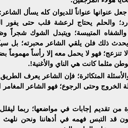
 عنوانها عنواناً للديوان كله يسأل الشاعر:
بارد؛ والحلم يحتاج لرعشة قلب حتى يفور الت
الشفاه المتيبسة؛ ويتبدل الشوك شجراً وظلال
ا يحدث ذلك فلن يلقي الشاعر محبرته؛ بل سي
ا تنزعج؛ فهو لا يحمل معه إلا رأساً مهموماً ب
طن مثلما كانت هي الناي والأغنية!.
لأسئلة المتكاثرة؛ فإن الشاعر يعرف الطريق 
ة الخروج وحتى الرجوع؛ فهو الشاعر المغامر ا
يرة من تقديم إجابات في مواضعها؛ ربما ليقلل
كون قد التبس فهمه في أذهاننا ونحن نلهث و