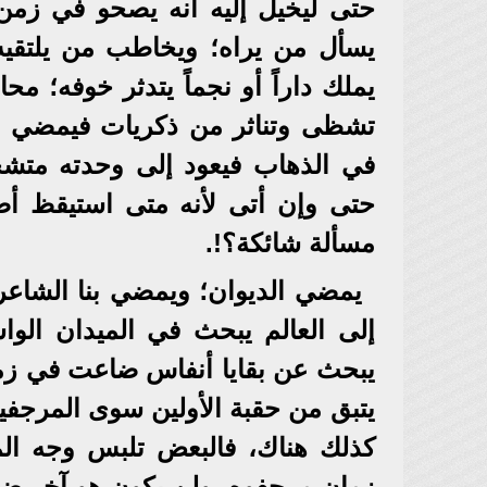
حتى ليخيل إليه أنه يصحو في زمن غ
يسأل من يراه؛ ويخاطب من يلتقيه 
يملك داراً أو نجماً يتدثر خوفه؛ محا
تشظى وتناثر من ذكريات فيمضي إ
في الذهاب فيعود إلى وحدته متشحاً
حتى وإن أتى لأنه متى استيقظ أص
مسألة شائكة؟!.
يمضي الديوان؛ ويمضي بنا الشاعر
إلى العالم يبحث في الميدان الو
يبحث عن بقايا أنفاس ضاعت في زمن
يتبق من حقبة الأولين سوى المرجفين
كذلك هناك، فالبعض تلبس وجه الم
زمان مرجفوه، ولن يكون هو آخر ضحا