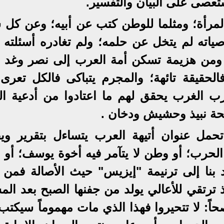
تعصى على البيان والتفسير.
مرأة؛ ومثلما للوطن كتب عن أبيه؛ وعن كل 
ته لم يتخل عن حلمه؛ ولم تغادره أسئلته ا
، ومن هزيمة تسكن أمة العرب إلى نصر وغد ي
الحقيقة تائهة؛ والمجرم يتباكى فالكل تعرى
ب الغرب يحقق لهم ما اعتادوا من أدعية ال
ئحة نبيذ وحشيش ودخان .
حمل عنوان أتيهة العرب يتساءل بتقرير ويق
لحرب؛ أو وطن لا يتآمر فيه أخوة يوسف؛ أو ت
 بنا إلى ترنيمة "إيزيس" حيث الأصالة فمن 
ترتقي للأعالي يولد من جفنها الصبح بعد المس
حاً: لا تتحيروا فهذا الذي مات مهموماً سيكت