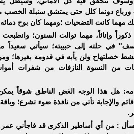
 وسوف تتحقق فيه كل الأماني، وسيظل ي
ورباع دونما كلل حتى يمتشق سنبلة الخصب مث
مهما كانت التضحيات ؛ومهما كان بوح دمائه!
كوراً وإناثاً، مهما توالت السنون؛ وانطبعت 
" في حلته إلى حبيبته؛ سيأتي سعيداً مختا
مشط خصلتهاح ولن يأبه في قدومه بغيرها؛ ومن
ات من النسوة النازفات من شفرات أموا
ه: هل هذا الوجه الغض الناطق شوقاً يمكن
ئم والإجابة تأتي من نافذة ضوء تشرع؛ وباقة 
.
سأل : من أي أساطير الذكرى قد فاجأني عمر ول