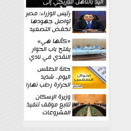
اليد بالتأهل التاريخي إلى
نصف نهائي كأس العالم
رئيس الوزراء: مصر
تواصل جهودها
لخفض التصعيد
والحفاظ على
«كأنها هي»
الاستقرار الإقليمي
يفتح باب الحوار
النقدي في نادي
أدب مصر الجديدة
حالة الطقس
اليوم.. شديد
الحرارة رطب نهارا
مائل للحرارة رطب
وزيرة الإسكان
ليلا.. و...
تتابع موقف تنفيذ
المشروعات
والخطة
الاستثمارية للجهاز المركزي