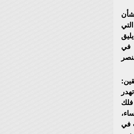
شأن
لتي
ليق
 في
نصر
ين:
هدر
فلك
اء،
ب في