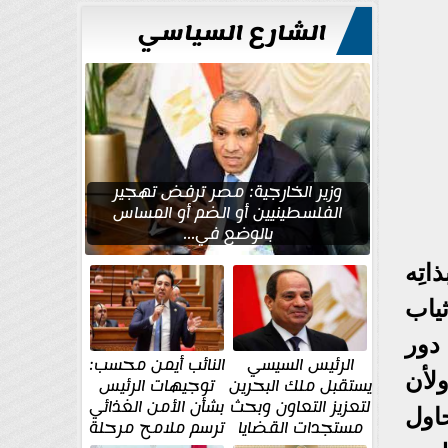
للتعمير
الشارع السياسي
وزير الخارجية: مصر ترفض تهجير
الفلسطينيين أو الضم أو المساس
بالوضع في...
اتِه
ياب
دور
الرئيس السيسي
النائب أيمن محسب:
لأن
يستقبل ملك البحرين
توجيهات الرئيس
لتعزيز التعاون وبحث
بشأن الأمن الغذائي
حاول
مستجدات القضايا
ترسم ملامح مرحلة