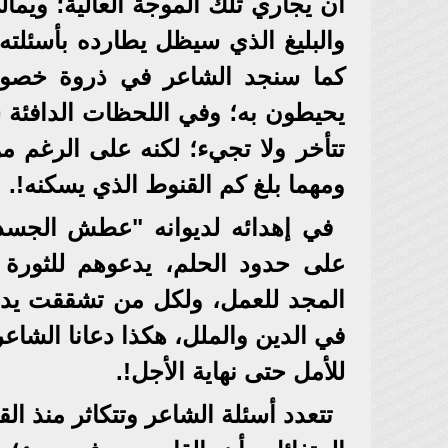
أن يجاري تلك الموجة العالية؛ ويمال
والبليغ الذي سيظل يطارده بأسئلته ا
كما سنجد الشاعر في ذروة خصوص
يحيطون به؛ وفي اللحظات الدافئة سن
تتأخر ولا تجيء؛ لكنه على الرغم م
ومهما بلغ كم القنوط الذي يسكنه!.
في إهدائه لديوانه "عطش الجسد"
على حدود الحلم، يدعوهم للثورة ع
المجد للعمل، ولكل من تشققت يداه
في الدين والملل، هكذا دعانا الشا
للأمل حتى نهاية الأجل!.
تتعدد أسئلة الشاعر وتتكاثر منذ ال