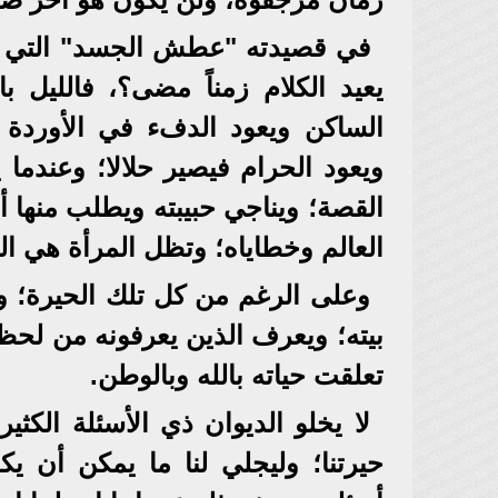
في قصيدته "عطش الجسد" التي جعل
يعيد الكلام زمناً مضى؟، فالليل 
الساكن ويعود الدفء في الأوردة و
ويعود الحرام فيصير حلالا؛ وعندم
القصة؛ ويناجي حبيبته ويطلب منها أل
العالم وخطاياه؛ وتظل المرأة هي الو
وعلى الرغم من كل تلك الحيرة؛ وا
بيته؛ ويعرف الذين يعرفونه من لحظ
تعلقت حياته بالله وبالوطن.
لا يخلو الديوان ذي الأسئلة الكث
حيرتنا؛ وليجلي لنا ما يمكن أن ي