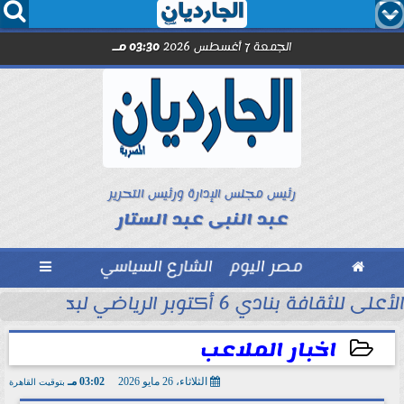




الجمعة 7 أغسطس 2026
03:30 مـ
رئيس مجلس الإدارة ورئيس التحرير
عبد النبى عبد الستار

مصر اليوم
الشارع السياسي

 التاريخ في...
الأعلى للثقافة بنادي 6 أكتوبر الرياضي لبحث ظاهرة العنف المجتمعي
اخبار الملاعب
الثلاثاء، 26 مايو 2026
03:02 مـ
بتوقيت القاهرة
2026-05-26 15:02:35