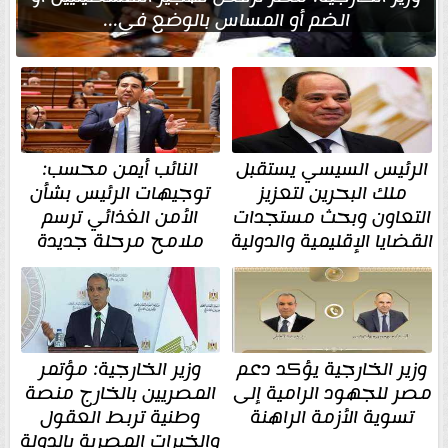
الضم أو المساس بالوضع في...
الرئيس السيسي يستقبل
النائب أيمن محسب:
ملك البحرين لتعزيز
توجيهات الرئيس بشأن
التعاون وبحث مستجدات
الأمن الغذائي ترسم
القضايا الإقليمية والدولية
ملامح مرحلة جديدة
وزير الخارجية يؤكد دعم
وزير الخارجية: مؤتمر
مصر للجهود الرامية إلى
المصريين بالخارج منصة
تسوية الأزمة الراهنة
وطنية تربط العقول
والخبرات المصرية بالدولة