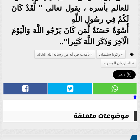
للعالم بأسره ، يقول تعالى " لَّقَدْ كَانَ
لَكُمْ فِي رسُولِ اللَّهِ
أُسْوَةٌ حَسَنَةٌ لِّمَن كَانَ يَرْجُو اللَّهَ وَالْيَوْمَ
الْآخِرَ وَذَكَرَ اللَّهَ كَثِيرا"..
زكريا سليمان
تأملات في آية من رسالة الله الخالد
الجارديان المصريه
⇧
موضوعات متعلقة