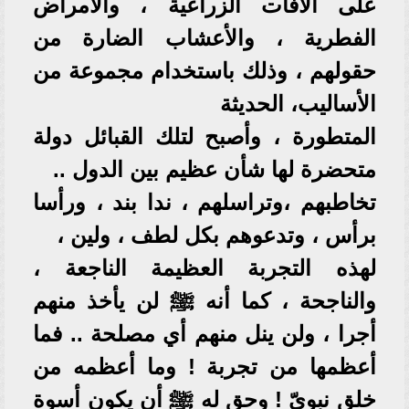
على الآفات الزراعية ، والأمراض
الفطرية ، والأعشاب الضارة من
حقولهم ، وذلك باستخدام مجموعة من
الأساليب، الحديثة
المتطورة ، وأصبح لتلك القبائل دولة
متحضرة لها شأن عظيم بين الدول ..
تخاطبهم ،وتراسلهم ، ندا بند ، ورأسا
برأس ، وتدعوهم بكل لطف ، ولين ،
لهذه التجربة العظيمة الناجعة ،
والناجحة ، كما أنه ﷺ لن يأخذ منهم
أجرا ، ولن ينل منهم أي مصلحة .. فما
أعظمها من تجربة ! وما أعظمه من
خلق نبوىّ ! وحق له ﷺ أن يكون أسوة