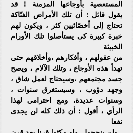
المستعصية بأوجاعها المزمنة ! قد
يقول قائل : أن تلك الأمراض الفتّاكة
تحتاج إلى أخصّائيين كثر ، ويكون لهم
خبرة كبيرة كى يستأصلوا تلك الأورام
الخبيثة
من عقولهم ، وأفكارهم ،وأخلاقهم حتى
تهدأ هذه الأوجاع ، وتلك الآلام ، ويصح
جسد مجتمعهم ،وسيحتاج لعمل شاق ،
وجهد دؤوب ، وسيستغرق سنوات ،
وسنوات عديدة، ومع احترامى لهذا
الرأي ، أقول : أن ذلك كله لن يجدى
نفعا
، ولن ينجحوا ، ولو مكثوا قرنا بعد قرن