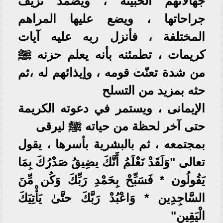
جهالاتهم الخبيثة ، ويضمد نزيف
جراحاتها ، ويضع عليها المراهم
المختلفة ، فأنزل ربه عليه آيات
كريمات ، تطمئنه بأنه يعلم حزنه ﷺ
من شدة تعنّت قومه ، وإيذائهم له ،ثم
حثه بمزيد من التسلح
الإيمانى ، ويستمر في دعوته الكريمة
حتى آخر لحظة من حياته ﷺ ليرقى
بمجتمعه ، ثم بالبشرية بأسرها ، يقول
تعالى "وَلَقَدْ نَعْلَمُ أَنَّكَ يضِيقُ صَدْرُكَ بِمَا
يَقُولُون * فَسَبِّحْ بِحَمْدِ رَبِّكَ وَكُن مِّنَ
السَّاجِدِين * وَاعْبُدْ رَبَّكَ حتَّىٰ يَأْتِيَكَ
الْيَقِين"