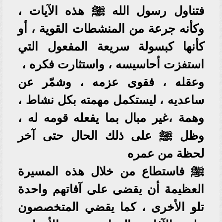
فتناول رسول الله ﷺ هذه الآيات ،
وكأنه جرعة من المنشطات القوية ، أو
كأنها كبسولة سريعة المفعول التي
استفزت أحاسيسه ، واستثارت فكره ،
وعقله ، فقوى عزمه ، وشمّر عن
ساعديه ، ليستكمل مهمته بكل نشاط ،
وهمة ،غير مبال بما يفعله قومه له ،
وظل ﷺ على ذلك الحال حتى آخر
لحظة من عمره
ﷺ فاستطاع من خلال هذه المسيرة
العظيمة أن يقضى على آفاتهم واحدة
تلو الأخرى ، كما يقضي المتخصصون