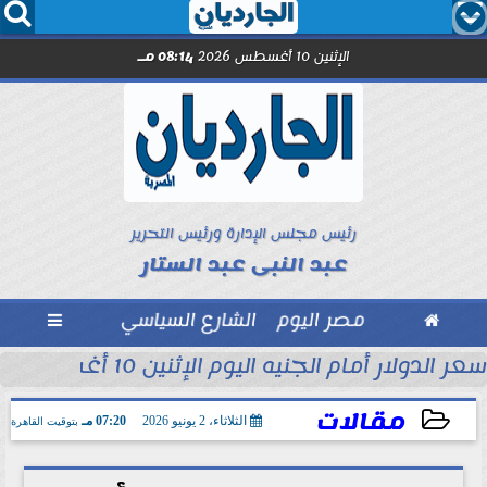




الإثنين 10 أغسطس 2026
08:14 مـ
رئيس مجلس الإدارة ورئيس التحرير
عبد النبى عبد الستار

مصر اليوم
الشارع السياسي

حوط ضد تقلبات أسعار...
سعر الدولار أمام الجنيه اليوم الإثنين 10 أغسطس 2026
مقالات
الثلاثاء، 2 يونيو 2026
07:20 مـ
بتوقيت القاهرة
2026-06-02 19:20:07