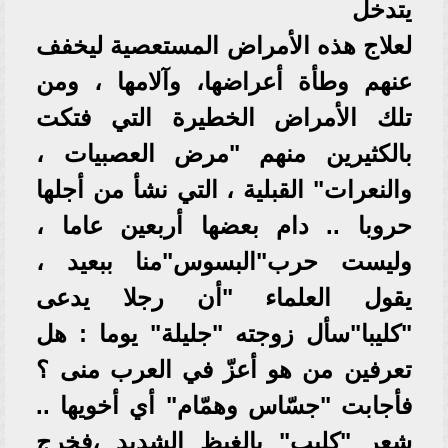
يتدخل
لعلاج هذه الأمراض المستعصية ليخفف
عنهم وطأة أعراضها، وآلامها ، ومن
تلك الأمراض الخطيرة التي فتكت
بالكثيرين منهم "مرض العصبيات ،
والنعرات" القبلية ، التي نشأ من أجلها
حروبا .. دام بعضها أربعين عاما ،
وليست حرب"البسوس"منا ببعيد ،
يقول العلماء "أن رجلا يدعى
"كليبا"سأل زوجته "جليلة" يوما : هل
تعرفين من هو أعزّ في العرب منى ؟
فأجابت "جسّاس وهمّام" أي أخويها ..
شعر "كليب" بالغيظ الشديد ،فخرج