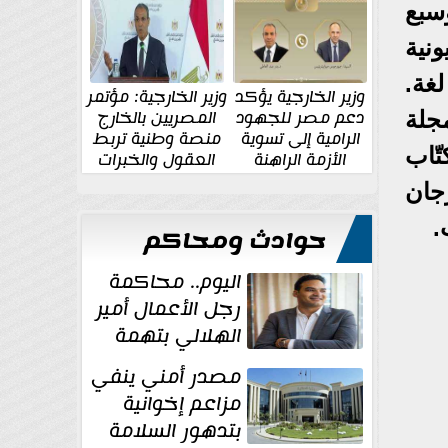
الإقليمية والدولية
جديدة
سبع
نية
حصل على أكثر من مئة جائزة أدبية حول العالم، وترجمت أعماله إلى 36 لغة.
وزير الخارجية يؤكد
وزير الخارجية: مؤتمر
دعم مصر للجهود
المصريين بالخارج
جلة
الرامية إلى تسوية
منصة وطنية تربط
ّاب
الأزمة الراهنة
العقول والخبرات
المصرية بالدولة
جان
.
حوادث ومحاكم
اليوم.. محاكمة
رجل الأعمال أمير
الهلالي بتهمة
غسل الأموال
مصدر أمني ينفي
مزاعم إخوانية
بتدهور السلامة