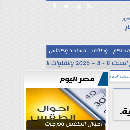




حرير

ر
محاكم
وظائف
مساجد وكنائس

القنوات الناقلة
حسام عب
مصر اليوم
بتوقيت القاهرة
ة.
احوال الطقس ودرجات