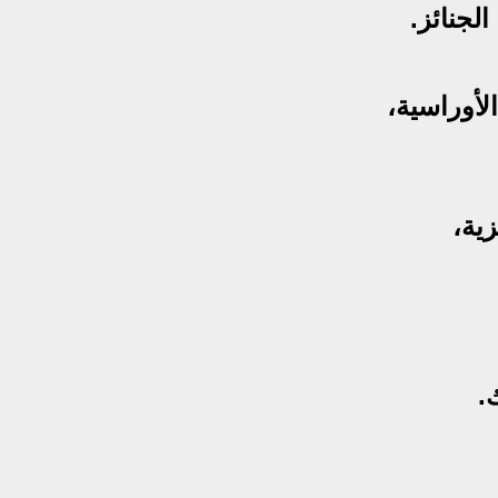
جنائز.
لأوراسية،
ية،
.