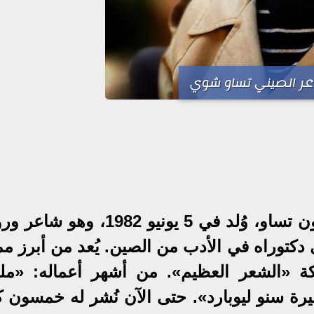
عر الصيني تساو شوي
تساو شوي، ويُعرف أيضًا باسم شون تساو، وُلد في 5 يونيو 1982،
كتوراه في الأدب من الصين. يُعد من أبرز مم
كة «الشعر العظيم». من أشهر أعماله: «مل
ميرة سنو ليوبارد». حتى الآن نُشر له خمسون كتا