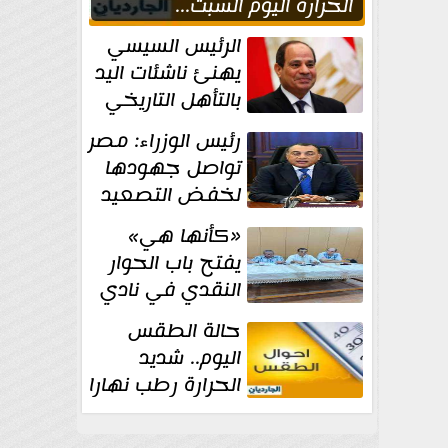
الحراره اليوم السبت...
العظمى في القاهره 36
الرئيس السيسي
درجة
يهنئ ناشئات اليد
بالتأهل التاريخي
إلى نصف نهائي
رئيس الوزراء: مصر
كأس العالم
تواصل جهودها
لخفض التصعيد
والحفاظ على
«كأنها هي»
الاستقرار الإقليمي
يفتح باب الحوار
النقدي في نادي
أدب مصر الجديدة
حالة الطقس
اليوم.. شديد
الحرارة رطب نهارا
مائل للحرارة رطب
ليلا.. و...