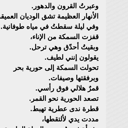
وعبرتُ القرون والدهور.
الأنهار العظيمة تشق الوديان العميقة
وفي ليلة سقطتُ في مياه طوفانية.
قفزت السمكة من الإناء،
وبقيتُ أحدّق وهي ترحل.
يقولون إنني لطيف.
تحولت السمكة إلى حورية بحر
وبرفقتها وصيفات.
قمرٌ هلالي فوق رأسي.
تصعد الحورية نحو القمر.
قطرة ندى عطرية تهبط.
مددت يدي لألتقطها،