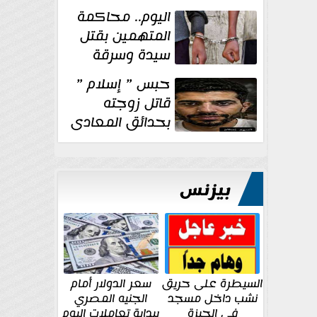
الإنشائية لأحد
اليوم.. محاكمة
مراكز الإصلاح والتأهيل
المتهمين بقتل
سيدة وسرقة
ذهبها في بولاق
حبس ” إسلام ”
الدكرور
قاتل زوجته
بحدائق المعادى
١٥ يوم أخرى
على...
بيزنس
السيطرة على حريق
سعر الدولار أمام
نشب داخل مسجد
الجنيه المصري
في الجيزة
ببداية تعاملات اليوم