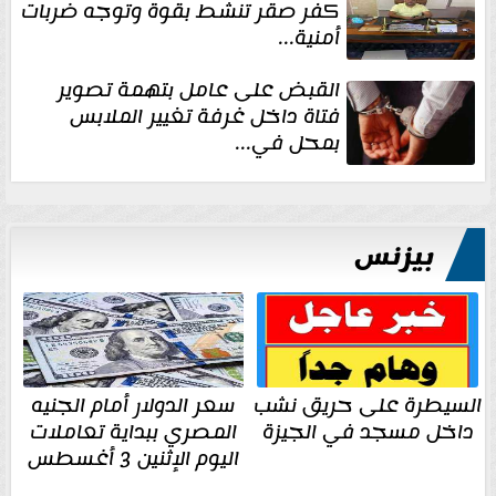
كفر صقر تنشط بقوة وتوجه ضربات
أمنية...
القبض على عامل بتهمة تصوير
فتاة داخل غرفة تغيير الملابس
بمحل في...
بيزنس
السيطرة على حريق نشب
سعر الدولار أمام الجنيه
داخل مسجد في الجيزة
المصري ببداية تعاملات
اليوم الإثنين 3 أغسطس