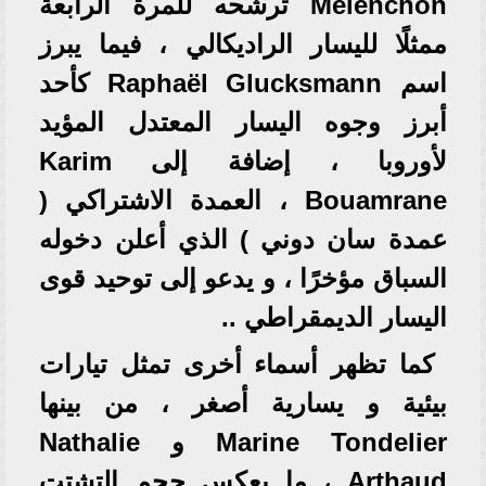
Mélenchon ترشحه للمرة الرابعة
ممثلًا لليسار الراديكالي ، فيما يبرز
اسم Raphaël Glucksmann كأحد
أبرز وجوه اليسار المعتدل المؤيد
لأوروبا ، إضافة إلى Karim
Bouamrane ، العمدة الاشتراكي (
عمدة سان دوني ) الذي أعلن دخوله
السباق مؤخرًا ، و يدعو إلى توحيد قوى
اليسار الديمقراطي ..
كما تظهر أسماء أخرى تمثل تيارات
بيئية و يسارية أصغر ، من بينها
Marine Tondelier و Nathalie
Arthaud ، ما يعكس حجم التشتت