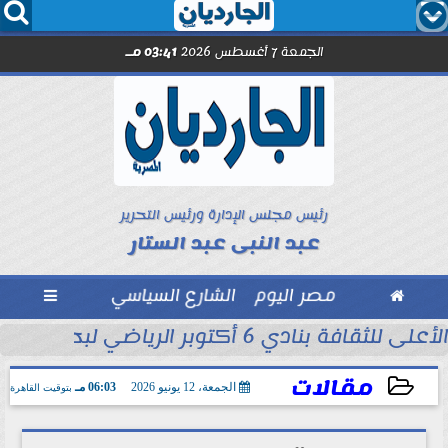




الجمعة 7 أغسطس 2026
03:41 مـ
رئيس مجلس الإدارة ورئيس التحرير
عبد النبى عبد الستار

مصر اليوم
الشارع السياسي

 التاريخ في...
الأعلى للثقافة بنادي 6 أكتوبر الرياضي لبحث ظاهرة العنف المجتمعي
مقالات
الجمعة، 12 يونيو 2026
06:03 مـ
بتوقيت القاهرة
2026-06-12 18:03:03