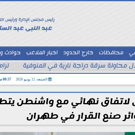
رئيس مجلس الإدارة ورئيس الت
عبد النبى عبد الستا
سي
محافظات
خارج الحدود
اخبار الملاعب
حوادث و
توك شو
ترام
الجمعة، 12 يونيو 2026
09:57 مـ
وصل لاتفاق نهائي مع واشنطن يت
ائر صنع القرار في طهران