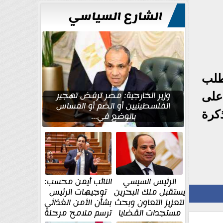
للتعمير
الشارع السياسي
طلب
وزير الخارجية: مصر ترفض تهجير
على
الفلسطينيين أو الضم أو المساس
كرة
بالوضع في...
الرئيس السيسي
النائب أيمن محسب:
يستقبل ملك البحرين
توجيهات الرئيس
لتعزيز التعاون وبحث
بشأن الأمن الغذائي
مستجدات القضايا
ترسم ملامح مرحلة