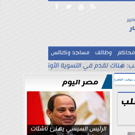




حرير

ر
محاكم
وظائف
مساجد وكنائس

ب: هناك تقدم في التسوية الأوكرانية
انقطاع 
مصر اليوم
بتوقيت القاهرة
طلب
الرئيس السيسي يهنئ ناشئات