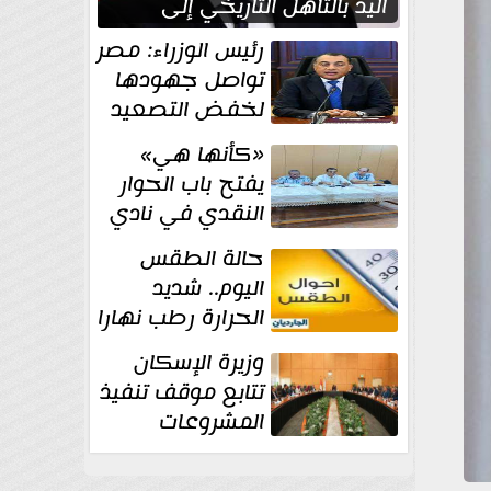
اليد بالتأهل التاريخي إلى
نصف نهائي كأس العالم
رئيس الوزراء: مصر
تواصل جهودها
لخفض التصعيد
والحفاظ على
«كأنها هي»
الاستقرار الإقليمي
يفتح باب الحوار
النقدي في نادي
أدب مصر الجديدة
حالة الطقس
اليوم.. شديد
الحرارة رطب نهارا
مائل للحرارة رطب
وزيرة الإسكان
ليلا.. و...
تتابع موقف تنفيذ
المشروعات
والخطة
الاستثمارية للجهاز المركزي