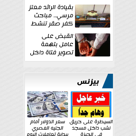
بقيادة الرائد معتز
مرسي.. مباحث
كفر صقر تنشط
بقوة وتوجه
القبض على
ضربات أمنية...
عامل بتهمة
تصوير فتاة داخل
غرفة تغيير
الملابس بمحل في...
بيزنس
السيطرة على حريق
سعر الدولار أمام
نشب داخل مسجد
الجنيه المصري
في الجيزة
ببداية تعاملات اليوم