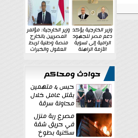
الإقليمية والدولية
جديدة
وزير الخارجية يؤكد
وزير الخارجية: مؤتمر
دعم مصر للجهود
المصريين بالخارج
الرامية إلى تسوية
منصة وطنية تربط
الأزمة الراهنة
العقول والخبرات
المصرية بالدولة
حوادث ومحاكم
حبس 4 متهمين
بقتل عامل خلال
محاولة سرقة
دراجة نارية في
مصرع ربة منزل
المنوفية
في حريق شقة
سكنية بطوخ