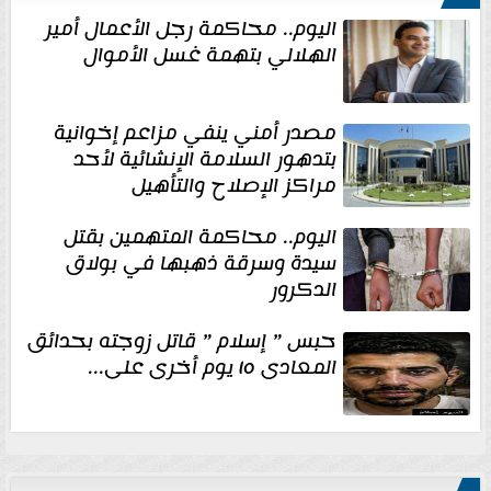
اليوم.. محاكمة رجل الأعمال أمير
الهلالي بتهمة غسل الأموال
مصدر أمني ينفي مزاعم إخوانية
بتدهور السلامة الإنشائية لأحد
مراكز الإصلاح والتأهيل
اليوم.. محاكمة المتهمين بقتل
سيدة وسرقة ذهبها في بولاق
الدكرور
حبس ” إسلام ” قاتل زوجته بحدائق
المعادى ١٥ يوم أخرى على...