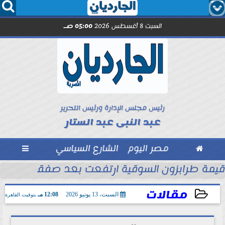




السبت 8 أغسطس 2026
05:00 صـ
رئيس مجلس الإدارة ورئيس التحرير
عبد النبى عبد الستار

مصر اليوم
الشارع السياسي

الأموال
قيمة طرابزون السوقية ارتفعت بعد صفقة محمد
مقالات
السبت، 13 يونيو 2026
12:08 مـ
بتوقيت القاهرة
2026-06-13 12:08:17