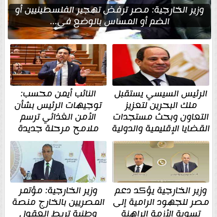
وزير الخارجية: مصر ترفض تهجير الفلسطينيين أو
الضم أو المساس بالوضع في...
الرئيس السيسي يستقبل
النائب أيمن محسب:
ملك البحرين لتعزيز
توجيهات الرئيس بشأن
التعاون وبحث مستجدات
الأمن الغذائي ترسم
القضايا الإقليمية والدولية
ملامح مرحلة جديدة
وزير الخارجية يؤكد دعم
وزير الخارجية: مؤتمر
مصر للجهود الرامية إلى
المصريين بالخارج منصة
تسوية الأزمة الراهنة
وطنية تربط العقول