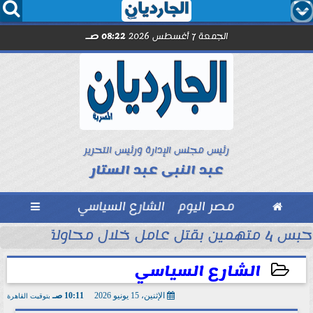




الجمعة 7 أغسطس 2026
08:22 صـ
رئيس مجلس الإدارة ورئيس التحرير
عبد النبى عبد الستار

مصر اليوم
الشارع السياسي

حبس 4 متهمين بقتل عامل خلال محاولة سرقة دراجة نارية في المنوفية
ود ..” محمد...
الشارع السياسي
الإثنين، 15 يونيو 2026
10:11 صـ
بتوقيت القاهرة
2026-06-15 10:11:36