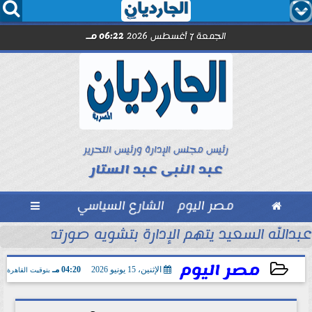




الجمعة 7 أغسطس 2026
06:22 مـ
رئيس مجلس الإدارة ورئيس التحرير
عبد النبى عبد الستار

مصر اليوم
الشارع السياسي

ل مترو الأنفاق..
عبدالله السعيد يتهم الإدارة بتشويه صورته أمام جم
مصر اليوم
الإثنين، 15 يونيو 2026
04:20 مـ
بتوقيت القاهرة
2026-06-15 16:20:00