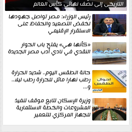
التاريخي إلى نصف نهائي كأس العالم
رئيس الوزراء: مصر تواصل جهودها
لخفض التصعيد والحفاظ على
الاستقرار الإقليمي
«كأنها هي» يفتح باب الحوار
النقدي في نادي أدب مصر الجديدة
حالة الطقس اليوم.. شديد الحرارة
رطب نهارا مائل للحرارة رطب ليلا..
و...
وزيرة الإسكان تتابع موقف تنفيذ
المشروعات والخطة الاستثمارية
للجهاز المركزي للتعمير