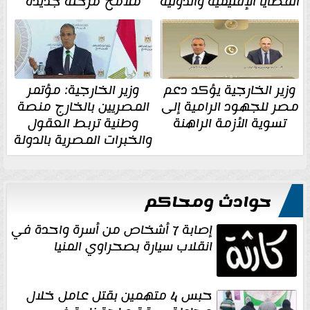
القضايا الإقليمية والدولية
ملامح مرحلة جديدة
وزير الخارجية يؤكد دعم
وزير الخارجية: مؤتمر
مصر للجهود الرامية إلى
المصريين بالخارج منصة
تسوية الأزمة الراهنة
وطنية تربط العقول
والخبرات المصرية بالدولة
حوادث ومحاكم
إصابة 7 أشخاص من أسرة واحدة في
انقلاب سيارة بصحراوي المنيا
حبس 4 متهمين بقتل عامل خلال