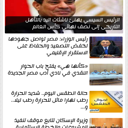
الرئيس السيسي يهنئ ناشئات اليد بالتأهل
التاريخي إلى نصف نهائي كأس العالم
رئيس الوزراء: مصر تواصل جهودها
لخفض التصعيد والحفاظ على
الاستقرار الإقليمي
«كأنها هي» يفتح باب الحوار
النقدي في نادي أدب مصر الجديدة
حالة الطقس اليوم.. شديد الحرارة
رطب نهارا مائل للحرارة رطب ليلا..
و...
وزيرة الإسكان تتابع موقف تنفيذ
المشروعات والخطة الاستثمارية