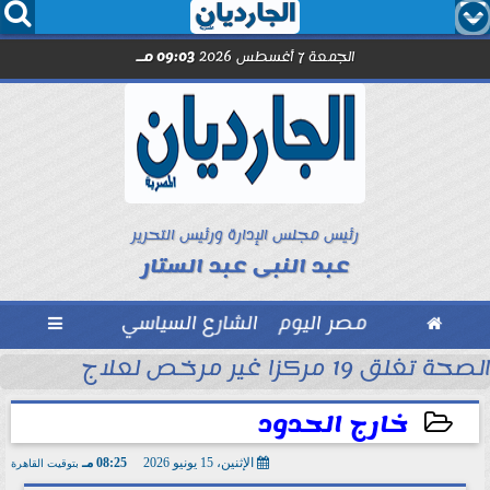




الجمعة 7 أغسطس 2026
09:03 مـ
رئيس مجلس الإدارة ورئيس التحرير
عبد النبى عبد الستار

مصر اليوم
الشارع السياسي

الصحة تغلق 19 مركزا غير مرخص لعلاج الإدمان والطب النفسي بالمقطم
بل انطلاق الموسم
خارج الحدود
الإثنين، 15 يونيو 2026
08:25 مـ
بتوقيت القاهرة
2026-06-15 20:25:26