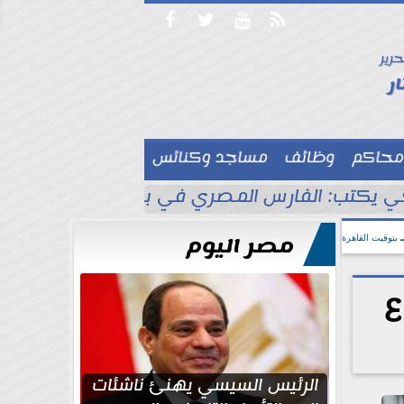




حرير

ر
محاكم
وظائف
مساجد وكنائس

 يكتب: الفارس المصري في بلاد الأناضول
ط
مصر اليوم
بتوقيت القاهرة
ع
الرئيس السيسي يهنئ ناشئات