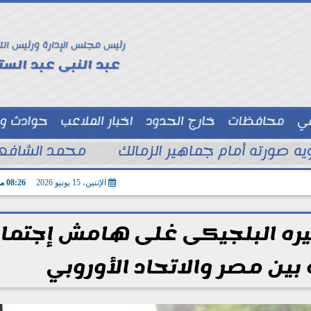
رئيس مجلس الإدارة ورئيس الت
عبد النبى عبد الستا
سي
محافظات
خارج الحدود
اخبار الملاعب
حوادث و
توك شو
ويه صورته أمام جماهير الزمالك
محمد الشافعي
الإثنين، 15 يونيو 2026
08:26 مـ
ظيره البلجيكى غلى هامش إجتما
ين مصر والاتحاد الأوروبي