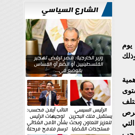
للتعمير
الشارع السياسي
يوم
وذلك
وزير الخارجية: مصر ترفض تهجير
الفلسطينيين أو الضم أو المساس
بالوضع في...
مية
توى
ختلف
الرئيس السيسي
النائب أيمن محسب:
فرص
يستقبل ملك البحرين
توجيهات الرئيس
لتعزيز التعاون وبحث
بشأن الأمن الغذائي
لتي
مستجدات القضايا
ترسم ملامح مرحلة
رحب