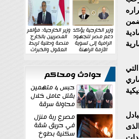
الإقليمية والدولية
جديدة
راره
ضمن
وزير الخارجية يؤكد
وزير الخارجية: مؤتمر
ادية
دعم مصر للجهود
المصريين بالخارج
الرامية إلى تسوية
منصة وطنية تربط
رية
الأزمة الراهنة
العقول والخبرات
المصرية بالدولة
التي
حوادث ومحاكم
اري
حبس 4 متهمين
كية
بقتل عامل خلال
محاولة سرقة
دراجة نارية في
بادل
مصرع ربة منزل
المنوفية
في حريق شقة
لذى
سكنية بطوخ
دات