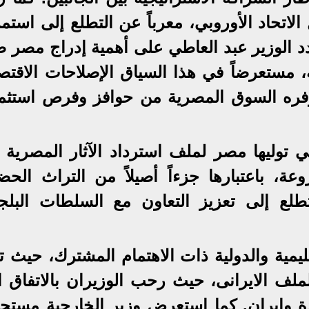
لاتحاد الأوروبي، معرباً عن التطلع إلى استم
دد الوزير عبد العاطي على أهمية إدراج مصر 
ة، مستعرضاً في هذا السياق الإصلاحات الاقتص
 توفره السوق المصرية من حوافز وفرص استثما
تي توليها مصر لملف استرداد الآثار المصرية 
، باعتبارها جزءاً أصيلاً من التراث الحض
طلع إلى تعزيز التعاون مع السلطات البلجي
إقليمية والدولية ذات الاهتمام المشترك، حيث ت
لف الايرانى، حيث رحب الوزيران بالاتفاق ا
حدة وايران. كما استعرض وزير الخارجية مستج