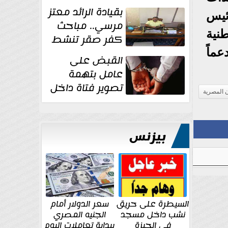
بقيادة الرائد معتز
ئيس
مرسي.. مباحث
طنية
كفر صقر تنشط
بقوة وتوجه
ماً
القبض على
ضربات أمنية...
عامل بتهمة
تصوير فتاة داخل
ن المصرية
غرفة تغيير
الملابس بمحل في...
بيزنس
السيطرة على حريق
سعر الدولار أمام
نشب داخل مسجد
الجنيه المصري
في الجيزة
ببداية تعاملات اليوم