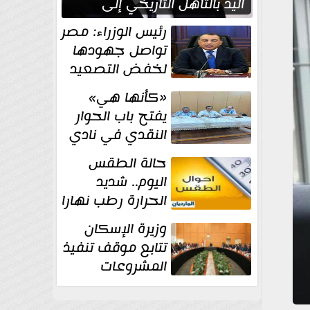
اليد بالتأهل التاريخي إلى
نصف نهائي كأس العالم
رئيس الوزراء: مصر
تواصل جهودها
لخفض التصعيد
والحفاظ على
«كأنها هي»
الاستقرار الإقليمي
يفتح باب الحوار
النقدي في نادي
أدب مصر الجديدة
حالة الطقس
اليوم.. شديد
الحرارة رطب نهارا
مائل للحرارة رطب
وزيرة الإسكان
ليلا.. و...
تتابع موقف تنفيذ
المشروعات
والخطة
الاستثمارية للجهاز المركزي