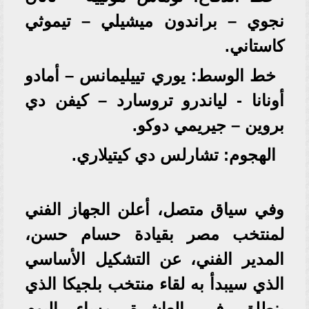
نجوي – براندون ميشيلي – تيموثي
كاستاني.
خط الوسط: يوري تييليمانس – أمادو
أونانا - لياندرو تروسارد – كيفن دي
بروين – جيريمي دوكو.
الهجوم: تشارلس دي كيتيلاري.
وفي سياق متصل، أعلن الجهاز الفني
لمنتخب مصر بقيادة حسام حسن،
المدير الفني، عن التشكيل الأساسي
الذي سيبدأ به لقاء منتخب بلجيكا الذي
ينطلق في العاشرة مساء اليوم