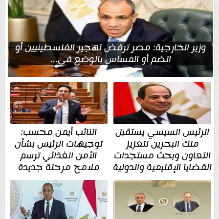
وزير الخارجية: مصر ترفض تهجير الفلسطينيين أو
الضم أو المساس بالوضع في...
الرئيس السيسي يستقبل
النائب أيمن محسب:
ملك البحرين لتعزيز
توجيهات الرئيس بشأن
التعاون وبحث مستجدات
الأمن الغذائي ترسم
القضايا الإقليمية والدولية
ملامح مرحلة جديدة