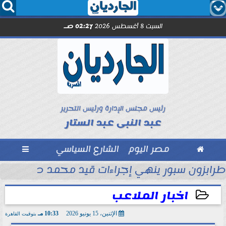




السبت 8 أغسطس 2026
02:27 صـ
رئيس مجلس الإدارة ورئيس التحرير
عبد النبى عبد الستار

مصر اليوم
الشارع السياسي

ماراتي
طرابزون سبور ينهي إجراءات قيد محمد صلاح رسمي
اخبار الملاعب
الإثنين، 15 يونيو 2026
10:33 مـ
بتوقيت القاهرة
2026-06-15 22:33:49