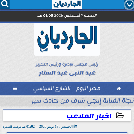




الجمعة 7 أغسطس 2026
01:08 مـ
رئيس مجلس الإدارة ورئيس التحرير
عبد النبى عبد الستار

مصر اليوم
الشارع السياسي

عم القطاع الصحي
نجاة الفنانة إنجي شرف من حادث سير
اخبار الملاعب
الخميس، 18 يونيو 2026
01:02 مـ
بتوقيت القاهرة
2026-06-18 13:02:16