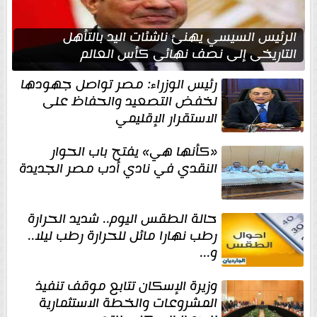
الرئيس السيسي يهنئ ناشئات اليد بالتأهل
التاريخي إلى نصف نهائي كأس العالم
رئيس الوزراء: مصر تواصل جهودها
لخفض التصعيد والحفاظ على
الاستقرار الإقليمي
«كأنها هي» يفتح باب الحوار
النقدي في نادي أدب مصر الجديدة
حالة الطقس اليوم.. شديد الحرارة
رطب نهارا مائل للحرارة رطب ليلا..
و...
وزيرة الإسكان تتابع موقف تنفيذ
المشروعات والخطة الاستثمارية