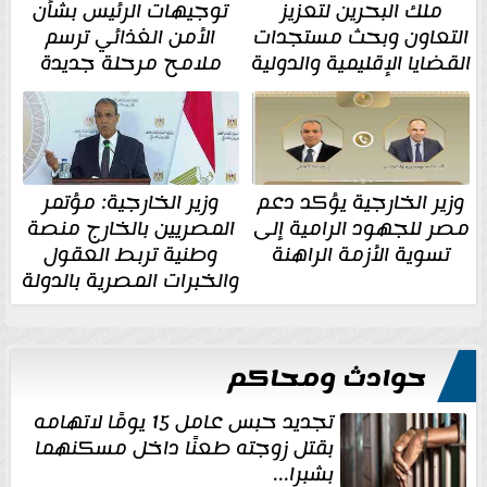
ملك البحرين لتعزيز
توجيهات الرئيس بشأن
التعاون وبحث مستجدات
الأمن الغذائي ترسم
القضايا الإقليمية والدولية
ملامح مرحلة جديدة
وزير الخارجية يؤكد دعم
وزير الخارجية: مؤتمر
مصر للجهود الرامية إلى
المصريين بالخارج منصة
تسوية الأزمة الراهنة
وطنية تربط العقول
والخبرات المصرية بالدولة
حوادث ومحاكم
تجديد حبس عامل 15 يومًا لاتهامه
بقتل زوجته طعنًا داخل مسكنهما
بشبرا...