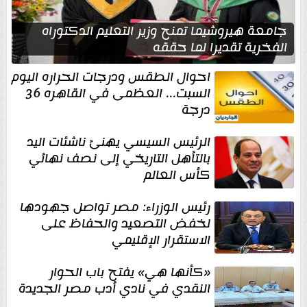
جامعة هيروشيما تمنح وزير التعليم الدكتوراه
الفخرية تقديرا لما حققه
احوال الطقس ودرجات الحراره اليوم
السبت... العظمى في القاهره 36
درجة
الرئيس السيسي يهنئ ناشئات اليد
بالتأهل التاريخي إلى نصف نهائي
كأس العالم
رئيس الوزراء: مصر تواصل جهودها
لخفض التصعيد والحفاظ على
الاستقرار الإقليمي
«كأنها هي» يفتح باب الحوار
النقدي في نادي أدب مصر الجديدة