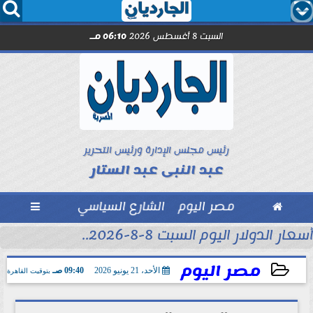




السبت 8 أغسطس 2026
06:10 مـ
رئيس مجلس الإدارة ورئيس التحرير
عبد النبى عبد الستار

مصر اليوم
الشارع السياسي

أسعار الدولار اليوم السبت 8-8-2026..
مصر اليوم
الأحد، 21 يونيو 2026
09:40 صـ
بتوقيت القاهرة
2026-06-21 09:40:33