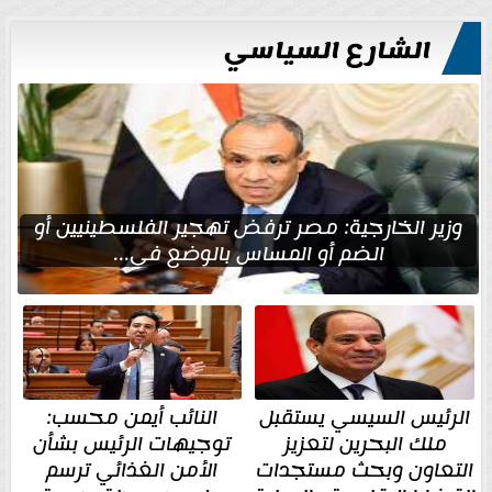
الشارع السياسي
وزير الخارجية: مصر ترفض تهجير الفلسطينيين أو
الضم أو المساس بالوضع في...
الرئيس السيسي يستقبل
النائب أيمن محسب:
ملك البحرين لتعزيز
توجيهات الرئيس بشأن
التعاون وبحث مستجدات
الأمن الغذائي ترسم