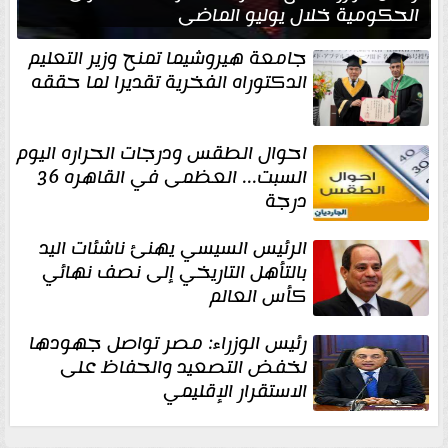
الحكومية خلال يوليو الماضي
جامعة هيروشيما تمنح وزير التعليم
الدكتوراه الفخرية تقديرا لما حققه
احوال الطقس ودرجات الحراره اليوم
السبت... العظمى في القاهره 36
درجة
الرئيس السيسي يهنئ ناشئات اليد
بالتأهل التاريخي إلى نصف نهائي
كأس العالم
رئيس الوزراء: مصر تواصل جهودها
لخفض التصعيد والحفاظ على
الاستقرار الإقليمي