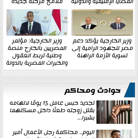
القضايا الإقليمية والدولية
ملامح مرحلة جديدة
وزير الخارجية يؤكد دعم
وزير الخارجية: مؤتمر
مصر للجهود الرامية إلى
المصريين بالخارج منصة
تسوية الأزمة الراهنة
وطنية تربط العقول
والخبرات المصرية بالدولة
حوادث ومحاكم
تجديد حبس عامل 15 يومًا لاتهامه
بقتل زوجته طعنًا داخل مسكنهما
بشبرا...
اليوم.. محاكمة رجل الأعمال أمير