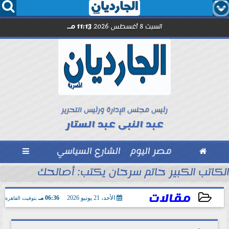




السبت 8 أغسطس 2026
11:13 مـ
رئيس مجلس الإدارة ورئيس التحرير
عبد النبى عبد الستار

مصر اليوم
الشارع السياسي

الكاتب الكبير حاتم سرحان يكتب: أصالحك على إيه و
مقالات
الأحد، 21 يونيو 2026
06:36 مـ
بتوقيت القاهرة
2026-06-21 18:36:14