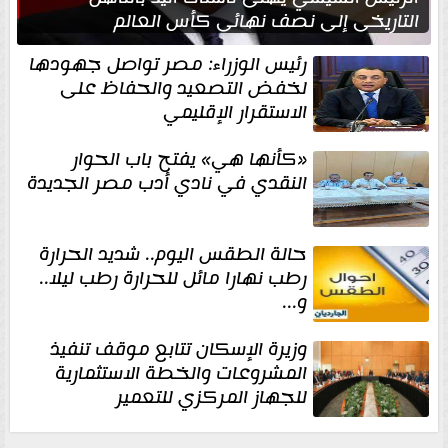
التاريخي إلى نصف نهائي كأس العالم
رئيس الوزراء: مصر تواصل جهودها
لخفض التصعيد والحفاظ على
الاستقرار الإقليمي
«كأنها هي» يفتح باب الحوار
النقدي في نادي أدب مصر الجديدة
حالة الطقس اليوم.. شديد الحرارة
رطب نهارا مائل للحرارة رطب ليلا..
و...
وزيرة الإسكان تتابع موقف تنفيذ
المشروعات والخطة الاستثمارية
للجهاز المركزي للتعمير