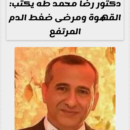
دكتور رضا محمد طه يكتب:
القهوة ومرضى ضغط الدم
المرتفع