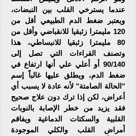
عندما يسترخي القلب بين النبضات،
ويعتبر ضغط الدم الطبيعي أقل من
120 مليمترا زئبقيا للانقباضي وأقل من
80 مليمترا زئبقيا للانبساطي، هذا
وتصنف القراءات التي تصل إلى
90/140 أو أعلي علي أنها ارتفاع في
ضغط الدم، ويطلق عليها غالباً إسم
"الحالة الصامتة" لأنه عادة لا يسبب أي
أعراض، لكن إذا ترك دون علاج صحيح
فقد يزيد من خطر الإصابة بالنوبات
القلبية والسكتات الدماغية ويفاقم
أمراض القلب والكلي الموجودة