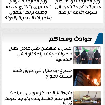
وزير الخارجية يؤكد دعم
وزير الخارجية: مؤتمر
مصر للجهود الرامية إلى
المصريين بالخارج منصة
تسوية الأزمة الراهنة
وطنية تربط العقول
والخبرات المصرية بالدولة
حوادث ومحاكم
حبس 4 متهمين بقتل عامل خلال
محاولة سرقة دراجة نارية في
المنوفية
مصرع ربة منزل في حريق شقة
سكنية بطوخ
بقيادة الرائد معتز مرسي.. مباحث
كفر صقر تنشط بقوة وتوجه ضربات
أمنية...