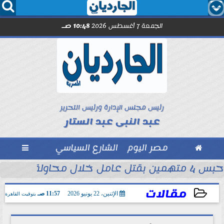




الجمعة 7 أغسطس 2026
10:48 صـ
رئيس مجلس الإدارة ورئيس التحرير
عبد النبى عبد الستار

مصر اليوم
الشارع السياسي

حبس 4 متهمين بقتل عامل خلال محاولة سرقة دراجة نارية في المنوفية
ود ..” محمد...
مقالات
الإثنين، 22 يونيو 2026
11:57 صـ
بتوقيت القاهرة
2026-06-22 11:57:34