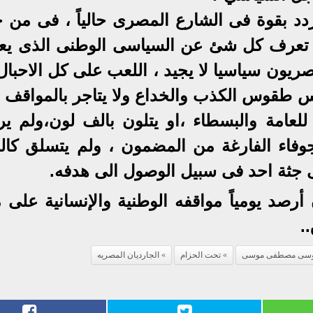
دد بقوة فى الشارع المصرى حالياً ، فى من 
ن تعرف كل شئ عن السياسى الوطنى الذى ي
يون سياسيا لا يجيد ، اللعب على كل الاحبال 
س طقوس الكذب والخداع ولا يتاجر بالمواقف ،
عامة والبسطاء ،او يتلون بالف لون،ولم ير
جوفاء الفارغة من المضمون ، ولم يتسلق كالب
 جثة احد فى سبيل الوصول الى هدفه.
رصد يومياً مواقفه الوطنية والإنسانية على 
سى مصطفى موسى
تحت الحزام
الجارديان المصريه