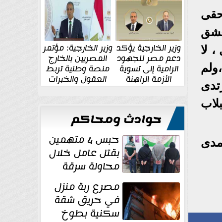
الإقليمية والدولية
جديدة
حقى
عشق
وزير الخارجية يؤكد
وزير الخارجية: مؤتمر
، لا
دعم مصر للجهود
المصريين بالخارج
ولم
الرامية إلى تسوية
منصة وطنية تربط
الأزمة الراهنة
العقول والخبرات
تدى
المصرية بالدولة
لاب
حوادث ومحاكم
حبس 4 متهمين
مدى
بقتل عامل خلال
محاولة سرقة
دراجة نارية في
مصرع ربة منزل
المنوفية
في حريق شقة
سكنية بطوخ