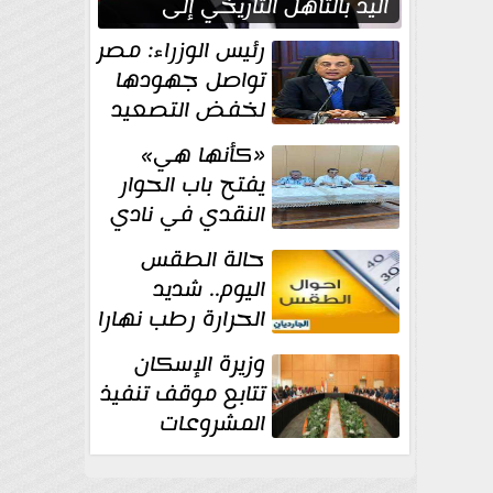
اليد بالتأهل التاريخي إلى
نصف نهائي كأس العالم
رئيس الوزراء: مصر
تواصل جهودها
لخفض التصعيد
والحفاظ على
«كأنها هي»
الاستقرار الإقليمي
يفتح باب الحوار
النقدي في نادي
أدب مصر الجديدة
حالة الطقس
اليوم.. شديد
الحرارة رطب نهارا
مائل للحرارة رطب
وزيرة الإسكان
ليلا.. و...
تتابع موقف تنفيذ
المشروعات
والخطة
الاستثمارية للجهاز المركزي