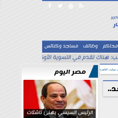




حرير

ر
محاكم
وظائف
مساجد وكنائس

ب: هناك تقدم في التسوية الأوكرانية
انقطاع 
مصر اليوم
بتوقيت القاهرة
..
الرئيس السيسي يهنئ ناشئات