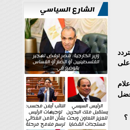
للتعمير
الشارع السياسي
ردد
وزير الخارجية: مصر ترفض تهجير
الفلسطينيين أو الضم أو المساس
على
بالوضع في...
لام
فضل
الرئيس السيسي
النائب أيمن محسب:
يستقبل ملك البحرين
توجيهات الرئيس
؟
لتعزيز التعاون وبحث
بشأن الأمن الغذائي
مستجدات القضايا
ترسم ملامح مرحلة