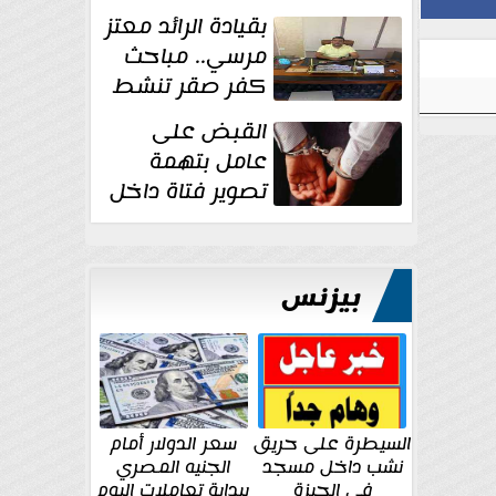
بقيادة الرائد معتز
مرسي.. مباحث
كفر صقر تنشط
بقوة وتوجه
القبض على
ضربات أمنية...
عامل بتهمة
تصوير فتاة داخل
غرفة تغيير
الملابس بمحل في...
بيزنس
السيطرة على حريق
سعر الدولار أمام
نشب داخل مسجد
الجنيه المصري
في الجيزة
ببداية تعاملات اليوم