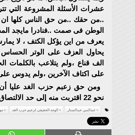
عشرات الأسئلة المشروعة التي تتر
..من حقك ..من حق الناس كلها ا
الوطن فى صمت ..فنادرا مايجد المصر
يعرف من اين يؤكل الكتف ، لا يمار
يحاول العزف على الوتر الحساس لل
الف قناع ،ولم يتلاعب بالكلمات ال
على اكتاف الآخرين ،ولم يدوس على
ومن حق زعبم حزب الغد عليا أن أ
نحو 22 اقتربت منه إلى حد الالتصاق..
عبدالنبي عبدالستار
الوجه الحقيقى لزعيم حزب الغد
مو