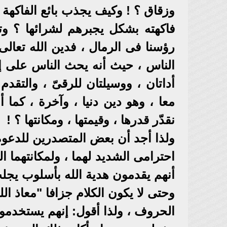
وزقاق ؟ ! وكيف يجذب بائع الفاكهة 
فاكهته بشكل يجبرهم لشرائها ؟ وت
رؤسنا فى الرمال ، فدين الله تعال
الناس ، حيث أنه يحث الناس على إع
أداتان ، ووسيلتان للرقىّ ، والتقدم
معا ، وهو دين دنيا ، وآخرة ، كما أ
نقدّر قدرها ، وقيمتها ، ومكانتها ؟ !
ولذا أجد أن بعض المتصدرين للدعوة ك
احترامى الشديد لهما ، ولمكانتهما ا
أنهم يقدمون هدية الله بأسلوب يجلب 
وحتى لا يكون الكلام جزافا "معاذ الل
الحروف ، ولذا أقول: إنهم يستخدمون