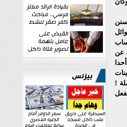
كأن
بقيادة الرائد معتز
مرسي.. مباحث
كفر صقر تنشط
سنن
بقوة وتوجه
وائل
القبض على
ضربات أمنية...
عامل بتهمة
ساب
تصوير فتاة داخل
ث عن
غرفة تغيير
حدا
الملابس بمحل في...
نات
بيزنس
ة !
فعل
السيطرة على حريق
سعر الدولار أمام
نشب داخل مسجد
الجنيه المصري
في الجيزة
ببداية تعاملات اليوم