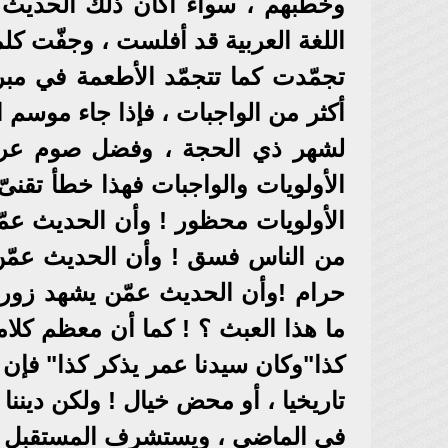
وخطبهم ، سواء أكان ذلك الحديث 
اللغة العربية قد أفلست ، وجفّت كلم
تجمّدت كما تتجمّد الأطعمة في مبر
أكثر من الواجبات ، فإذا جاء موسم ا
لشهر ذي الحجة ، وفضل صوم عرف
الأولويات والواجبات فهذا خطأ تقنى
الأولويات محظور ! وأن الحديث عمّ
من الناس فسق ! وأن الحديث عمّن 
حرام !وأن الحديث عمّن يشهد زورا
ما هذا العبث ؟ ! كما أن معظم كل
كذا"وكان سيدنا عمر يذكر كذا" فإن د
تاريخيا ، أو محض خيال ! ولكن دينن
في الماضى ، ويستشرف المستقبل بف