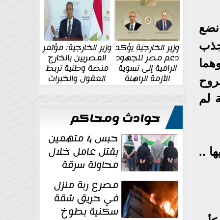
الإقليمية والدولية
جديدة
نضع
جذب
وزير الخارجية يؤكد
وزير الخارجية: مؤتمر
دعم مصر للجهود
المصريين بالخارج
هما
الرامية إلى تسوية
منصة وطنية تربط
الأزمة الراهنة
العقول والخبرات
لروح
المصرية بالدولة
ة لم
حوادث ومحاكم
حبس 4 متهمين
بقتل عامل خلال
ا ..
محاولة سرقة
دراجة نارية في
مصرع ربة منزل
المنوفية
في حريق شقة
سكنية بطوخ