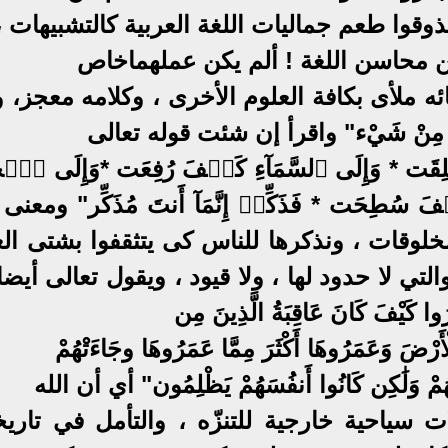
ذوقوا طعم جماليات اللغة العربية كالتشبيهات ،
من محاسن اللغة ! ألم يكن عملهماخاص
ئه ملأى بكافة العلوم الأخرى ، وكلامه معجز، و
تَابِ مِنْ شَيْء" واقرأ إن شئت قوله تعالى
لِقَت * وَإِلَى ٱلسَّمَآءِ كَيۡفَ رُفِعَت *وَإِلَى ٱلۡجِ
ُطِحَت * فَذَكِّرۡ إِنَّمَآ أَنتَ مُذَكِّر" ومعنى
مخلوقات ، ونذكرها للناس كى يتثقفوا بشتى ال
لتي لا حدود لها ، ولا قيود ، ويقول تعالى أيض
وا كَيْفَ كَانَ عَاقِبَةُ الَّذِينَ مِن
 الْأَرْضَ وَعَمَرُوهَا أَكْثَرَ مِمَّا عَمَرُوهَا وجَاءَتْهُمْ
ظْلِمَهُمْ وَلَٰكِن كَانُوا أَنفُسَهُمْ يَظْلِمُون" أي أن الله
ياحية خارجية للتنزّه ، والتأمل في تاريخ