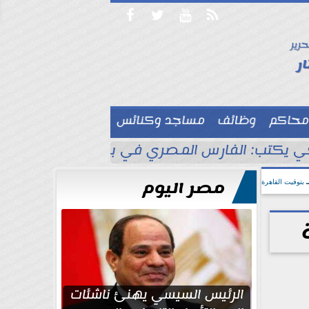




حرير

ر
محاكم
وظائف
مساجد وكنائس

 يكتب: الفارس المصري في بلاد الأناضول
ط
مصر اليوم
بتوقيت القاهرة
الرئيس السيسي يهنئ ناشئات