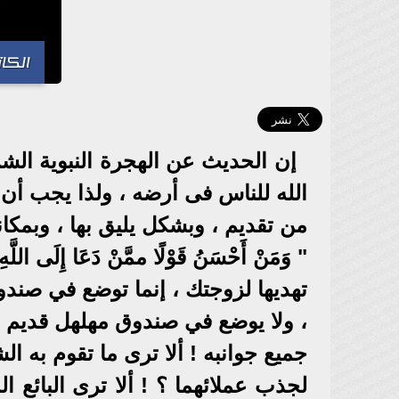
الكات
إن الحديث عن الهجرة النبوية الشر
الله للناس فى أرضه ، ولذا يجب أن 
من تقديم ، وبشكل يليق بها ، وبمكان
" وَمَنْ أَحْسَنُ قَوْلًا ممَّنْ دَعَا إِلَى 
تهديها لزوجتك ، إنما توضع في صندو
، ولا يوضع في صندوق مهلهل قديم يع
جميع جوانبه ! ألا ترى ما تقوم به 
لجذب عملائهما ؟ ! ألا ترى البائع 