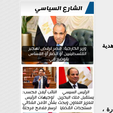
للتعمير
الشارع السياسي
دية
وزير الخارجية: مصر ترفض تهجير
الفلسطينيين أو الضم أو المساس
بالوضع في...
الرئيس السيسي
النائب أيمن محسب:
يستقبل ملك البحرين
توجيهات الرئيس
لتعزيز التعاون وبحث
بشأن الأمن الغذائي
مستجدات القضايا
ترسم ملامح مرحلة
رة ،