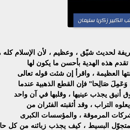
ب الكبير زكريا سليمان
يفة لحديث شيّق ، وعظيم ، لأن الإسلام كله ه
تقدم هذه الهدية بأحسن ما يكون لها
تها العظيمة ، واقرأ إن شئت قوله تعالى
اللَّهِ وَعَمِلَ صَالِحا" فإن القطع الذهبية عندما
ق أنيق يجذب عينيها ، وقلبها في آن واحد
لوه التراب ، وقد أثقبته الفئران من
الشركات المرموقة ، والمؤسسات الكبرى
المتجوّل البسيط ، كيف يجذب زبائنه من كل حا