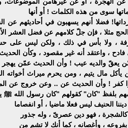
عن الهجرة ، أو عن غيرهامن الموضوعات، و
اتها سوى من هذه الكلمات ! أو أنها
داتها! فضلا أنهم يسهبون في أحاديثهم عن ال
لحج مثلا ، فإن جلّ كلامهم عن فضل العشر الأ
ة ، ولا بأس في ذلك ، ولكن ليس على ح
ّ فادح ، واعتقد أنه غير مقصود ، وكأن الحدي
ن يعقّ والديه عيب ! وأن الحديث عمّن يهجر أ
يأكل مال يتيم ، ومن يحرم ميراث أخواته الب
 كفر ! وأن الحديث عن .. وعن خروج عن المل
امهم بلفظ "كان" كقولهم "كان رسول الله ﷺ ي
يننا الحنيف ليس فعلا ماضيا ، أو انفصاما
ا كالشجرة ، فهو دين عصرىّ ، وله جذور
روعه ، وأغصانه ، كما أنك لا تشم من