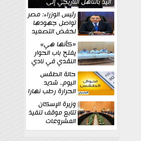
اليد بالتأهل التاريخي إلى
نصف نهائي كأس العالم
رئيس الوزراء: مصر
تواصل جهودها
لخفض التصعيد
والحفاظ على
«كأنها هي»
الاستقرار الإقليمي
يفتح باب الحوار
النقدي في نادي
أدب مصر الجديدة
حالة الطقس
اليوم.. شديد
الحرارة رطب نهارا
مائل للحرارة رطب
وزيرة الإسكان
ليلا.. و...
تتابع موقف تنفيذ
المشروعات
والخطة
الاستثمارية للجهاز المركزي