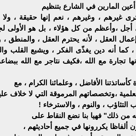
أعين المارين في الشارع بتنظيم
رى غيرهم ، وغيرهم ، نعم إنها حقيقة ، ولا 
ى أجل ،وأعظم من كل هؤلاء ، بل هو الأولى ل
مال العقل ، لأنه يحترم العقل ، والمنطق ، و
 ، كما أنه دين يغذّى الفكر ، ويشبع القلب وا
نها تجارة مع الله ،فكيف نتاجر مع الله ببضاع
أساتذتنا الأفاضل ، وعلمائنا الكرام ، مع
لعلمية ،وتخصصاتهم المرموقة التي لا خلاف عليه
التثاؤب ، والنوم ، والاسترخاء !
ه من ذلك" فهيا بنا نضع النقاط على
 ألفاظا يكررونها في جميع أحاديثهم ،