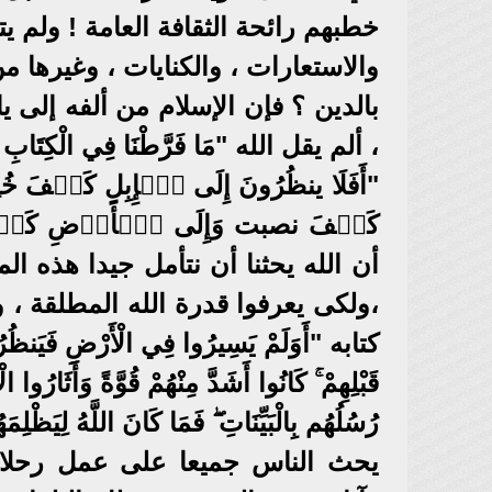
خطبهم رائحة الثقافة العامة ! ولم يت
والاستعارات ، والكنايات ، وغيرها 
بالدين ؟ فإن الإسلام من ألفه إلى يا
، ألم يقل الله "مَا فَرَّطْنَا فِي الْكِ
"أَفَلَا ينظُرُونَ إِلَى ٱلۡإِبِلِ كَيۡفَ خُ
كَيۡفَ نصبت وَإِلَى ٱلۡأَرۡضِ كَيۡفَ س
أن الله يحثنا أن نتأمل جيدا هذه ال
،ولكى يعرفوا قدرة الله المطلقة ، وا
كتابه "أَوَلَمْ يَسِيرُوا فِي الْأَرْضِ فَيَنظُرُ
قَبْلِهِمْ ۚ كَانُوا أَشَدَّ مِنْهُمْ قُوَّةً وَأَثَارُوا
رُسُلُهُم بِالْبَيِّنَاتِ ۖ فَمَا كَانَ اللَّهُ لِيَ
يحث الناس جميعا على عمل رحلات س