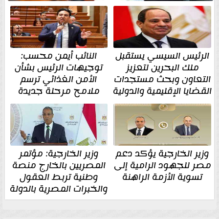
الرئيس السيسي يستقبل
النائب أيمن محسب:
ملك البحرين لتعزيز
توجيهات الرئيس بشأن
التعاون وبحث مستجدات
الأمن الغذائي ترسم
القضايا الإقليمية والدولية
ملامح مرحلة جديدة
وزير الخارجية يؤكد دعم
وزير الخارجية: مؤتمر
مصر للجهود الرامية إلى
المصريين بالخارج منصة
تسوية الأزمة الراهنة
وطنية تربط العقول
والخبرات المصرية بالدولة