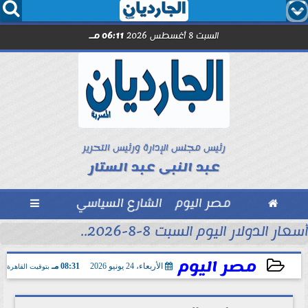




السبت 8 أغسطس 2026
06:11 مـ
رئيس مجلس الإدارة ورئيس التحرير
عبد النبى عبد الستار

مصر اليوم
الشارع السياسي

أسعار الدولار اليوم السبت 8-8-2026..
مصر اليوم
الأربعاء، 24 يونيو 2026
08:31 مـ
بتوقيت القاهرة
2026-06-24 20:31:11