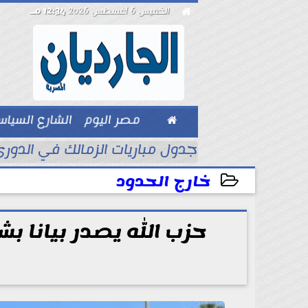

الخميس 6 أغسطس 2026
12:34 مـ

مصر اليوم
الشارع السيا
بيزنس
ة في نقد...
جدول مباريات الزمالك في الدوري
خارج الحدود
2026-06-25 08:19:50
حزب الله يصدر بيانا 