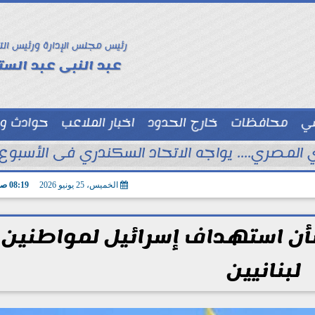
رئيس مجلس الإدارة ورئيس الت
عبد النبى عبد الستا
سي
محافظات
خارج الحدود
اخبار الملاعب
حوادث و
توك شو
 المصري.... يواجه الاتحاد السكندري فى الأسبوع 
الخميس، 25 يونيو 2026
08:19 صـ
بشأن استهداف إسرائيل لمواطنين
لبنانيين