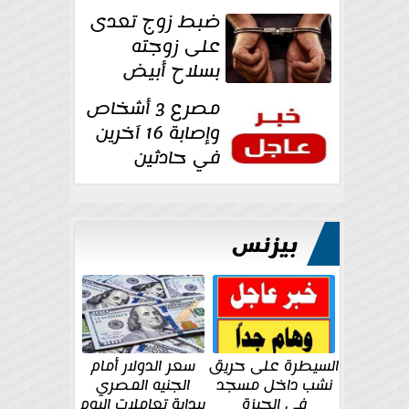
غرفة تغيير
ضبط زوج تعدى
الملابس بمحل في...
على زوجته
بسلاح أبيض
وأصابها بجرح
مصرع 3 أشخاص
قطعي في الوجه...
وإصابة 16 آخرين
في حادثين
بالشرقية اليوم
بيزنس
السيطرة على حريق
سعر الدولار أمام
نشب داخل مسجد
الجنيه المصري
في الجيزة
ببداية تعاملات اليوم