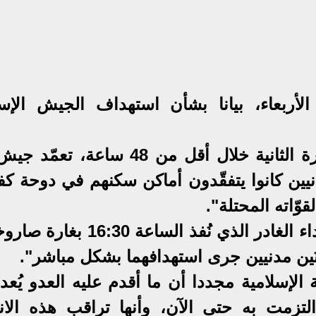
لأربعاء، بيانا بشأن استهداف الجيش الإسر
وقال "حزب الله" في بيانه: "للمرة الثانية خلال أقل من 48 س
نيين كانوا يتفقّدون أماكن سكنهم في دوحة ك
قوّاته المحتلة".
وأضاف "حزب الله": "أسفر الاعتداء الغادر الذي نُفذ ال
َين مدنيين جرى استهدافهما بشكل مباشر".
 الإسلامية مجددا أن ما أقدم عليه العدو يُعد ا
لتزمت به حتى الآن، وأنها تراقب هذه الانت