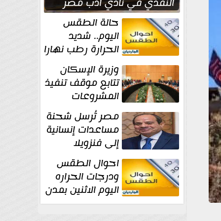
النقدي في نادي أدب مصر
الجديدة
حالة الطقس
اليوم.. شديد
الحرارة رطب نهارا
مائل للحرارة رطب
وزيرة الإسكان
ليلا.. و...
تتابع موقف تنفيذ
المشروعات
والخطة
مصر تُرسل شحنة
الاستثمارية للجهاز المركزي
مساعدات إنسانية
للتعمير
إلى فنزويلا
احوال الطقس
ودرجات الحراره
اليوم الاثنين بمدن
مصر...المحسوسة
فى القاهرة 39 درجة