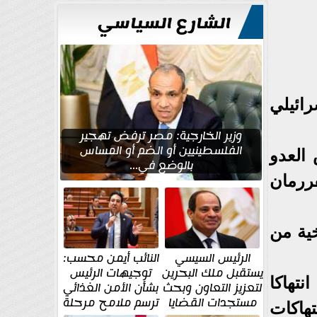
الشارع السياسي
ائيلي
وزير الخارجية: مصر ترفض تهجير
الفلسطينيين أو الضم أو المساس
اعة، تعمّد جيش العدو
بالوضع في...
فررمان
ساعة 16:30 بغارة صاروخية من
الرئيس السيسي
النائب أيمن محسب:
يستقبل ملك البحرين
توجيهات الرئيس
نتهاكا
لتعزيز التعاون وبحث
بشأن الأمن الغذائي
مستجدات القضايا
ترسم ملامح مرحلة
هاكات