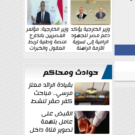
الإقليمية والدولية
جديدة
وزير الخارجية يؤكد
وزير الخارجية: مؤتمر
دعم مصر للجهود
المصريين بالخارج
الرامية إلى تسوية
منصة وطنية تربط
الأزمة الراهنة
العقول والخبرات
المصرية بالدولة
حوادث ومحاكم
بقيادة الرائد معتز
مرسي.. مباحث
كفر صقر تنشط
بقوة وتوجه
القبض على
ضربات أمنية...
عامل بتهمة
تصوير فتاة داخل