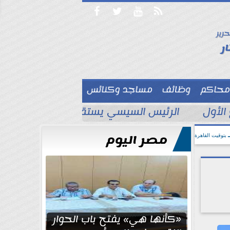




حرير

ر
محاكم
وظائف
مساجد وكنائس

الأول
الرئيس السيسي يستقبل ملك البحرين لتع
مصر اليوم
بتوقيت القاهرة
«كأنها هي» يفتح باب الحوار