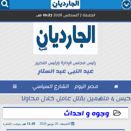




الجمعة 7 أغسطس 2026
10:27 صـ
رئيس مجلس الإدارة ورئيس التحرير
عبد النبى عبد الستار

مصر اليوم
الشارع السياسي

حبس 4 متهمين بقتل عامل خلال محاولة سرقة دراجة نارية في المنوفية
ود ..” محمد...
وجوه و احداث
الجمعة، 26 يونيو 2026
11:40 صـ
بتوقيت القاهرة
2026-06-26 11:40:53