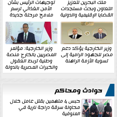
ملك البحرين لتعزيز
توجيهات الرئيس بشأن
التعاون وبحث مستجدات
الأمن الغذائي ترسم
القضايا الإقليمية والدولية
ملامح مرحلة جديدة
وزير الخارجية يؤكد دعم
وزير الخارجية: مؤتمر
مصر للجهود الرامية إلى
المصريين بالخارج منصة
تسوية الأزمة الراهنة
وطنية تربط العقول
والخبرات المصرية بالدولة
حوادث ومحاكم
حبس 4 متهمين بقتل عامل خلال
محاولة سرقة دراجة نارية في
المنوفية