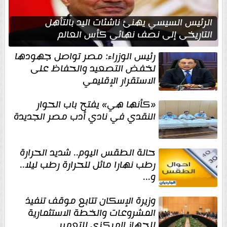
الرئيس السيسي يهنئ ناشئات اليد بالتأهل
التاريخي إلى نصف نهائي كأس العالم
رئيس الوزراء: مصر تواصل جهودها
لخفض التصعيد والحفاظ على
الاستقرار الإقليمي
«كأنها هي» يفتح باب الحوار
النقدي في نادي أدب مصر الجديدة
حالة الطقس اليوم.. شديد الحرارة
رطب نهارا مائل للحرارة رطب ليلا..
و...
وزيرة الإسكان تتابع موقف تنفيذ
المشروعات والخطة الاستثمارية
للجهاز المركزي للتعمير