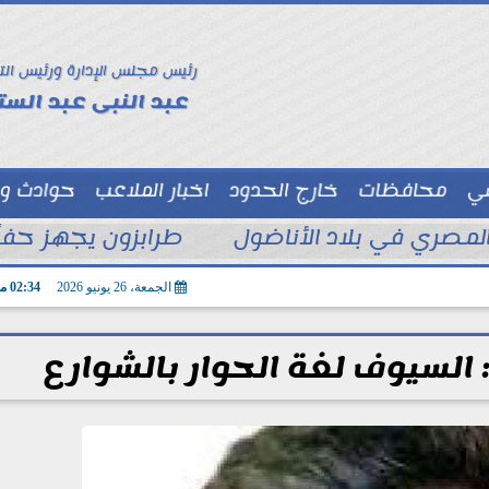
رئيس مجلس الإدارة ورئيس الت
عبد النبى عبد الستا
سي
محافظات
خارج الحدود
اخبار الملاعب
حوادث و
توك شو
مصري في بلاد الأناضول
طرابزون يجهز حفلًا 
الجمعة، 26 يونيو 2026
02:34 مـ
السيوف لغة الحوار بالشوارع