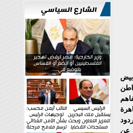
للتعمير
الشارع السياسي
وزير الخارجية: مصر ترفض تهجير
الفلسطينيين أو الضم أو المساس
بالوضع في...
بيض
اطن
اهم
الرئيس السيسي
النائب أيمن محسب:
هرة
يستقبل ملك البحرين
توجيهات الرئيس
دود
لتعزيز التعاون وبحث
بشأن الأمن الغذائي
مستجدات القضايا
ترسم ملامح مرحلة
 عن