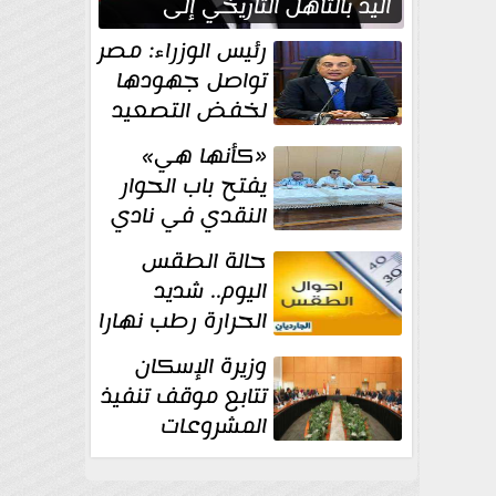
اليد بالتأهل التاريخي إلى
نصف نهائي كأس العالم
رئيس الوزراء: مصر
تواصل جهودها
لخفض التصعيد
والحفاظ على
«كأنها هي»
الاستقرار الإقليمي
يفتح باب الحوار
النقدي في نادي
أدب مصر الجديدة
حالة الطقس
اليوم.. شديد
الحرارة رطب نهارا
مائل للحرارة رطب
وزيرة الإسكان
ليلا.. و...
تتابع موقف تنفيذ
المشروعات
والخطة
الاستثمارية للجهاز المركزي