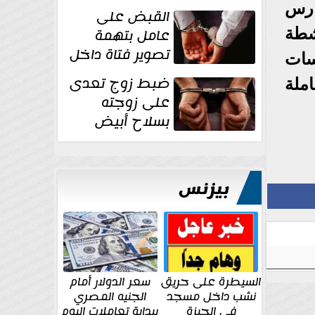
بقوة وتوجه
ارس
القبض على
ضربات أمنية...
شطة
عامل بتهمة
تصوير فتاة داخل
سات
غرفة تغيير
ضبط زوج تعدى
ملة
الملابس بمحل في...
على زوجته
بسلاح أبيض
وأصابها بجرح
قطعي في الوجه...
بيزنس
السيطرة على حريق
سعر الدولار أمام
نشب داخل مسجد
الجنيه المصري
في الجيزة
ببداية تعاملات اليوم