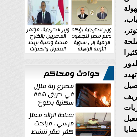
الإقليمية والدولية
جديدة
ولة
اب،
وزير الخارجية يؤكد
وزير الخارجية: مؤتمر
تر،
دعم مصر للجهود
المصريين بالخارج
لحة
الرامية إلى تسوية
منصة وطنية تربط
الأزمة الراهنة
العقول والخبرات
يرا
المصرية بالدولة
لدور
حوادث ومحاكم
هدد
مصرع ربة منزل
صيل
في حريق شقة
ريف
سكنية بطوخ
يات
بقيادة الرائد معتز
عيل
مرسي.. مباحث
ايا
كفر صقر تنشط