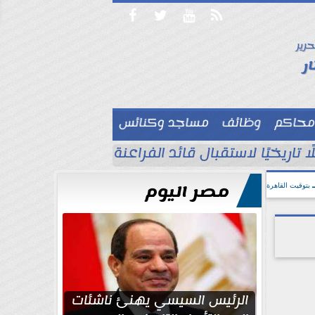




حرير

ر
محاكم
وظائف
مساجد وكنائس

تاريخيًا لاستقبال قائد الفراعنة محمد صلاح.. اليو
مصر اليوم
بتوقيت القاهرة
الرئيس السيسي يهنئ ناشئات