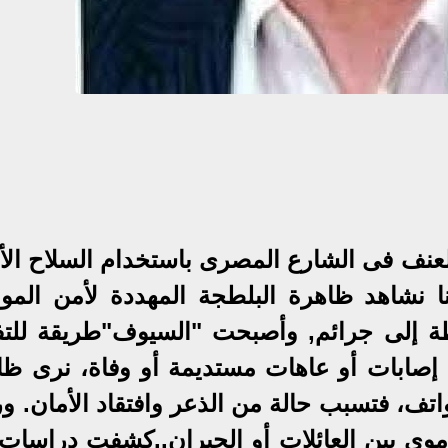
لعنف فى الشارع المصرى باستخدام السلاح الأ
 نشاهد ظاهرة البلطجة المهددة لأمن المو
طة إلى جرائم, وأصبحت "السيوف"طريقة للتف
ها إصابات أو عاهات مستديمة أو وفاة، نرى ظا
تف، فتسبب حالة من الذعر وافتقاد الأمان. ور
دموى بين العائلات أو الجيران..كشفت دراسات