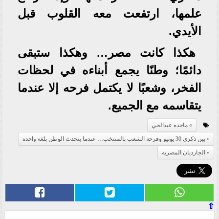
علمها، ارتفعت معه القلوب قبل
الأيدي.
هكذا كانت مصر… وهكذا ستبقى
دائمًا؛ وطنًا يجمع أبناءه في لحظات
الفخر، وشعبًا لا يكتمل فرحه إلا عندما
يتقاسمه مع الجميع.
ماجده عبدالحي
بين ذكرى 30 يونيو وفرحة الشعب بالمنتخب… عندما يتحدث الوطن بلغة واحدة
الجارديان المصريه
⇧