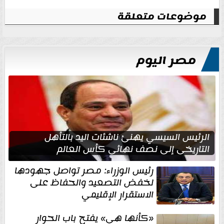
موضوعات متعلقة
مصر اليوم
الرئيس السيسي يهنئ ناشئات اليد بالتأهل
التاريخي إلى نصف نهائي كأس العالم
رئيس الوزراء: مصر تواصل جهودها
لخفض التصعيد والحفاظ على
الاستقرار الإقليمي
«كأنها هي» يفتح باب الحوار