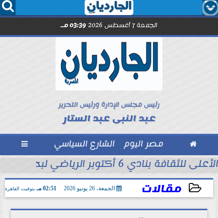




الجمعة 7 أغسطس 2026
03:39 مـ
رئيس مجلس الإدارة ورئيس التحرير
عبد النبى عبد الستار

مصر اليوم
الشارع السياسي

 التاريخ في...
الأعلى للثقافة بنادي 6 أكتوبر الرياضي لبحث ظاهرة العنف المجتمعي
مقالات
الجمعة، 26 يونيو 2026
02:51 مـ
بتوقيت القاهرة
2026-06-26 14:51:59