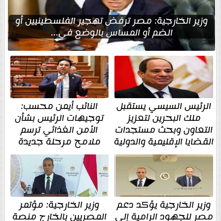
وزير الخارجية: مصر ترفض تهجير الفلسطينيين أو
الضم أو المساس بالوضع في...
الرئيس السيسي يستقبل
النائب أيمن محسب:
ملك البحرين لتعزيز
توجيهات الرئيس بشأن
التعاون وبحث مستجدات
الأمن الغذائي ترسم
القضايا الإقليمية والدولية
ملامح مرحلة جديدة
وزير الخارجية يؤكد دعم
وزير الخارجية: مؤتمر
مصر للجهود الرامية إلى
المصريين بالخارج منصة