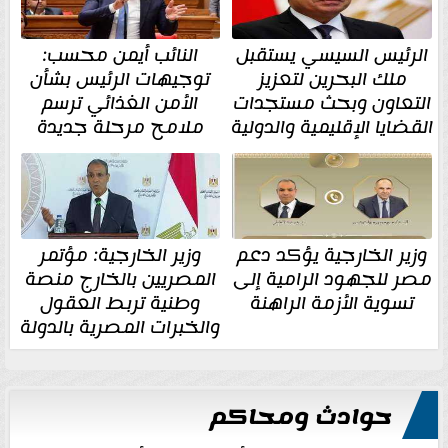
الرئيس السيسي يستقبل
النائب أيمن محسب:
ملك البحرين لتعزيز
توجيهات الرئيس بشأن
التعاون وبحث مستجدات
الأمن الغذائي ترسم
القضايا الإقليمية والدولية
ملامح مرحلة جديدة
وزير الخارجية يؤكد دعم
وزير الخارجية: مؤتمر
مصر للجهود الرامية إلى
المصريين بالخارج منصة
تسوية الأزمة الراهنة
وطنية تربط العقول
والخبرات المصرية بالدولة
حوادث ومحاكم