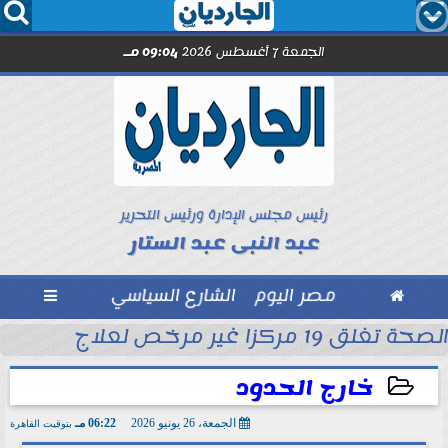




الجمعة 7 أغسطس 2026
09:04 مـ
رئيس مجلس الإدارة ورئيس التحرير
عبد النبى عبد الستار

مصر اليوم
الشارع السياسي

الصحة تغلق 19 مركزا غير مرخص لعلاج الإدمان والطب النفسي بالمقطم
بل انطلاق الموسم
خارج الحدود
الجمعة، 26 يونيو 2026
06:22 مـ
بتوقيت القاهرة
2026-06-26 18:22:08