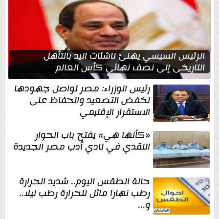
الرئيس السيسي يهنئ ناشئات اليد بالتأهل
التاريخي إلى نصف نهائي كأس العالم
رئيس الوزراء: مصر تواصل جهودها
لخفض التصعيد والحفاظ على
الاستقرار الإقليمي
«كأنها هي» يفتح باب الحوار
النقدي في نادي أدب مصر الجديدة
حالة الطقس اليوم.. شديد الحرارة
رطب نهارا مائل للحرارة رطب ليلا..
و...