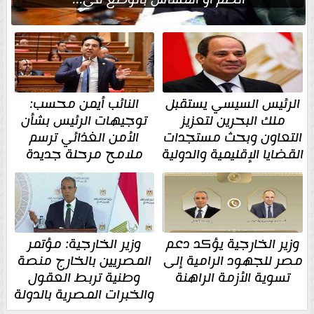
الرئيس السيسي يستقبل
النائب أيمن محسب:
ملك البحرين لتعزيز
توجيهات الرئيس بشأن
التعاون وبحث مستجدات
الأمن الغذائي ترسم
القضايا الإقليمية والدولية
ملامح مرحلة جديدة
وزير الخارجية يؤكد دعم
وزير الخارجية: مؤتمر
مصر للجهود الرامية إلى
المصريين بالخارج منصة
تسوية الأزمة الراهنة
وطنية تربط العقول
والخبرات المصرية بالدولة