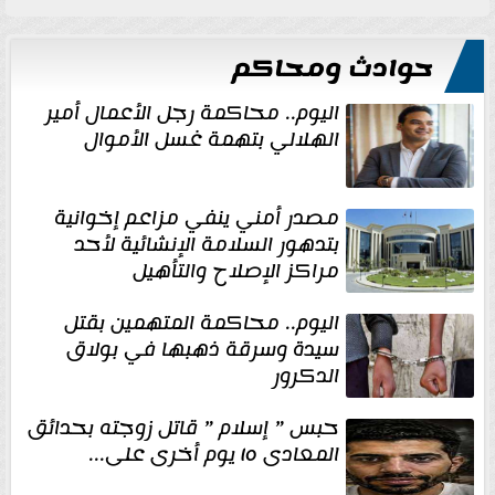
حوادث ومحاكم
اليوم.. محاكمة رجل الأعمال أمير
الهلالي بتهمة غسل الأموال
مصدر أمني ينفي مزاعم إخوانية
بتدهور السلامة الإنشائية لأحد
مراكز الإصلاح والتأهيل
اليوم.. محاكمة المتهمين بقتل
سيدة وسرقة ذهبها في بولاق
الدكرور
حبس ” إسلام ” قاتل زوجته بحدائق
المعادى ١٥ يوم أخرى على...