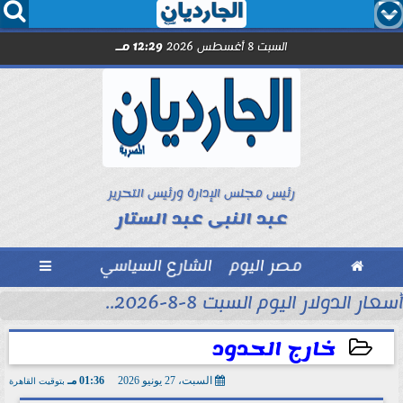




السبت 8 أغسطس 2026
12:29 مـ
رئيس مجلس الإدارة ورئيس التحرير
عبد النبى عبد الستار

مصر اليوم
الشارع السياسي

أسعار الدولار اليوم السبت 8-8-2026..
خارج الحدود
السبت، 27 يونيو 2026
01:36 مـ
بتوقيت القاهرة
2026-06-27 13:36:13