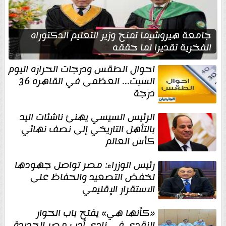
جامعة هيروشيما تمنح وزير التعليم الدكتوراه
الفخرية تقديرا لما حققه
احوال الطقس ودرجات الحراره اليوم
السبت... العظمى في القاهره 36
درجة
الرئيس السيسي يهنئ ناشئات اليد
بالتأهل التاريخي إلى نصف نهائي
كأس العالم
رئيس الوزراء: مصر تواصل جهودها
لخفض التصعيد والحفاظ على
الاستقرار الإقليمي
«كأنها هي» يفتح باب الحوار
النقدي في نادي أدب مصر الجديدة