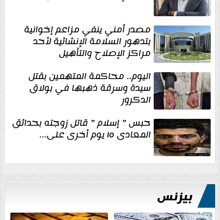
مصدر أمني ينفي مزاعم إخوانية
بتدهور السلامة الإنشائية لأحد
مراكز الإصلاح والتأهيل
اليوم.. محاكمة المتهمين بقتل
سيدة وسرقة ذهبها في بولاق
الدكرور
حبس ” إسلام ” قاتل زوجته بحدائق
المعادى ١٥ يوم أخرى على...
بيزنس