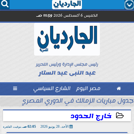




الخميس 6 أغسطس 2026
11:59 صـ
رئيس مجلس الإدارة ورئيس التحرير
عبد النبى عبد الستار

مصر اليوم
الشارع السياسي

والخفافيش... رسالة في نقد...
جدول مباريات الزمالك في الدوري المصري.... يواج
خارج الحدود
الأحد، 28 يونيو 2026
02:05 صـ
بتوقيت القاهرة
2026-06-28 02:05:42