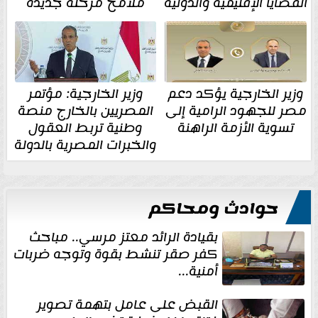
القضايا الإقليمية والدولية
ملامح مرحلة جديدة
وزير الخارجية يؤكد دعم
وزير الخارجية: مؤتمر
مصر للجهود الرامية إلى
المصريين بالخارج منصة
تسوية الأزمة الراهنة
وطنية تربط العقول
والخبرات المصرية بالدولة
حوادث ومحاكم
بقيادة الرائد معتز مرسي.. مباحث
كفر صقر تنشط بقوة وتوجه ضربات
أمنية...
القبض على عامل بتهمة تصوير