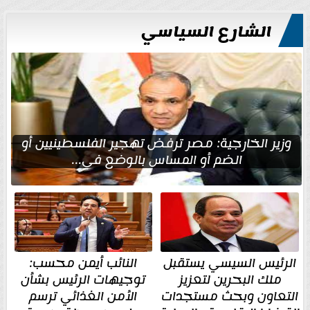
الشارع السياسي
وزير الخارجية: مصر ترفض تهجير الفلسطينيين أو
الضم أو المساس بالوضع في...
الرئيس السيسي يستقبل
النائب أيمن محسب:
ملك البحرين لتعزيز
توجيهات الرئيس بشأن
التعاون وبحث مستجدات
الأمن الغذائي ترسم