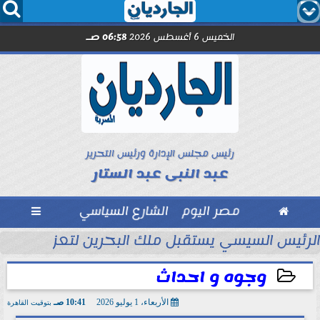




الخميس 6 أغسطس 2026
06:58 صـ
رئيس مجلس الإدارة ورئيس التحرير
عبد النبى عبد الستار

مصر اليوم
الشارع السياسي

تحاد السكندري فى الأسبوع الأول
الرئيس السيسي يستقبل ملك البحرين لتعزيز التعاو
وجوه و احداث
الأربعاء، 1 يوليو 2026
10:41 صـ
بتوقيت القاهرة
2026-07-01 10:41:33