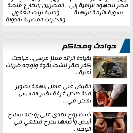
مصر للجهود الرامية إلى
المصريين بالخارج منصة
تسوية الأزمة الراهنة
وطنية تربط العقول
والخبرات المصرية بالدولة
حوادث ومحاكم
بقيادة الرائد معتز مرسي.. مباحث
كفر صقر تنشط بقوة وتوجه ضربات
أمنية...
القبض على عامل بتهمة تصوير
فتاة داخل غرفة تغيير الملابس
بمحل في...
ضبط زوج تعدى على زوجته بسلاح
أبيض وأصابها بجرح قطعي في
الوجه...