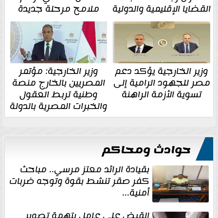
القضايا الإقليمية والدولية
ملامح مرحلة جديدة
وزير الخارجية يؤكد دعم
وزير الخارجية: مؤتمر
مصر للجهود الرامية إلى
المصريين بالخارج منصة
تسوية الأزمة الراهنة
وطنية تربط العقول
والخبرات المصرية بالدولة
حوادث ومحاكم
بقيادة الرائد معتز مرسي.. مباحث
كفر صقر تنشط بقوة وتوجه ضربات
أمنية...
القبض على عامل بتهمة تصوير