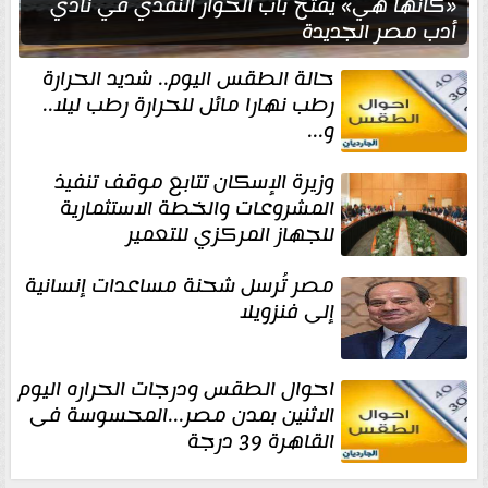
«كأنها هي» يفتح باب الحوار النقدي في نادي
أدب مصر الجديدة
حالة الطقس اليوم.. شديد الحرارة
رطب نهارا مائل للحرارة رطب ليلا..
و...
وزيرة الإسكان تتابع موقف تنفيذ
المشروعات والخطة الاستثمارية
للجهاز المركزي للتعمير
مصر تُرسل شحنة مساعدات إنسانية
إلى فنزويلا
احوال الطقس ودرجات الحراره اليوم
الاثنين بمدن مصر...المحسوسة فى
القاهرة 39 درجة